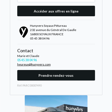
Accéder aux offres en ligne
Hunyvers Soyaux Pétureau
232 avenue du Général De Gaulle
16800 SOYAUX FRANCE
05 45 38 04 96
Contact
Marie et Claude
05 45 38 04 96
heureux@hunyvers.com
Prendre rendez-vous
Rèf. PARC00007490