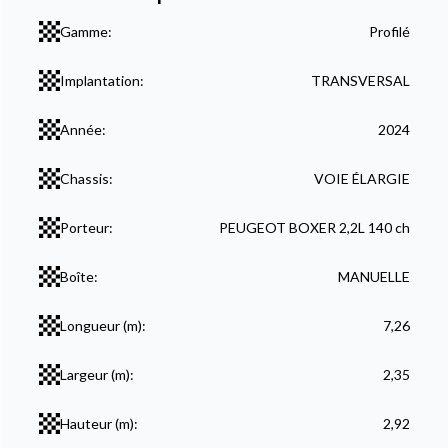
Gamme:
Profilé
Implantation:
TRANSVERSAL
Année:
2024
Chassis:
VOIE ÉLARGIE
Porteur:
PEUGEOT BOXER 2,2L 140 ch
Boîte:
MANUELLE
Longueur (m):
7,26
Largeur (m):
2,35
Hauteur (m):
2,92