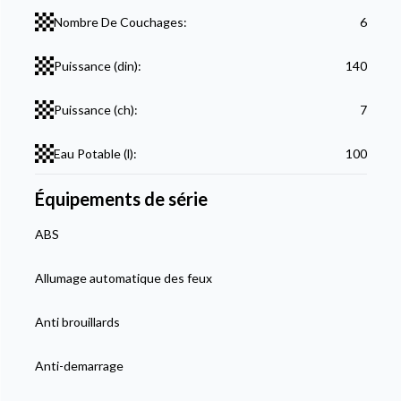
Nombre De Couchages:
6
Puissance (din):
140
Puissance (ch):
7
Eau Potable (l):
100
Équipements de série
ABS
Allumage automatique des feux
Anti brouillards
Anti-demarrage