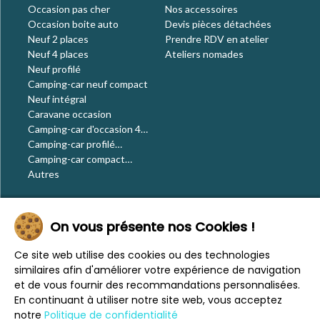
Occasion pas cher
Nos accessoires
Occasion boite auto
Devis pièces détachées
Neuf 2 places
Prendre RDV en atelier
Neuf 4 places
Ateliers nomades
Neuf profilé
Camping-car neuf compact
Neuf intégral
Caravane occasion
Camping-car d'occasion 4
places
Camping-car profilé
occasion
Camping-car compact
occasion
Autres
Le blog
On vous présente nos Cookies !
Actualités
Évènements
Ce site web utilise des cookies ou des technologies
Nos conseils
similaires afin d'améliorer votre expérience de navigation
Vos voyages
et de vous fournir des recommandations personnalisées.
CaraMaps
En continuant à utiliser notre site web, vous acceptez
Espace presse
notre
Politique de confidentialité