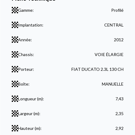
Gamme:
Profilé
Implantation:
CENTRAL
Année:
2012
Chassis:
VOIE ÉLARGIE
Porteur:
FIAT DUCATO 2.3L 130 CH
Boîte:
MANUELLE
Longueur (m):
7,43
Largeur (m):
2,35
Hauteur (m):
2,92