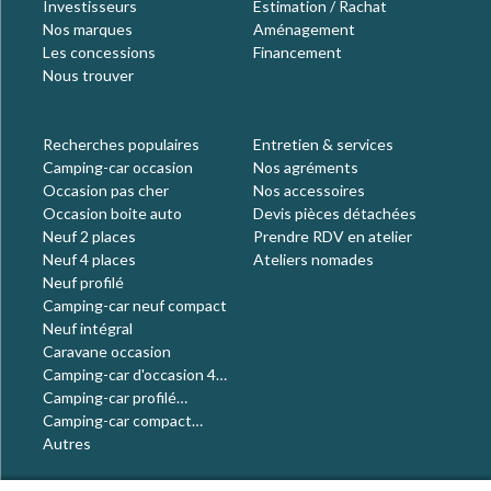
Investisseurs
Estimation / Rachat
Nos marques
Aménagement
Les concessions
Financement
Nous trouver
Recherches populaires
Entretien & services
Camping-car occasion
Nos agréments
Occasion pas cher
Nos accessoires
Occasion boite auto
Devis pièces détachées
Neuf 2 places
Prendre RDV en atelier
Neuf 4 places
Ateliers nomades
Neuf profilé
Camping-car neuf compact
Neuf intégral
Caravane occasion
Camping-car d'occasion 4
places
Camping-car profilé
occasion
Camping-car compact
occasion
Autres