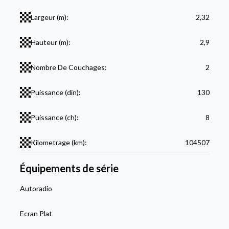
Largeur (m):
2,32
Hauteur (m):
2,9
Nombre De Couchages:
2
Puissance (din):
130
Puissance (ch):
8
Kilometrage (km):
104507
Équipements de série
Autoradio
Ecran Plat