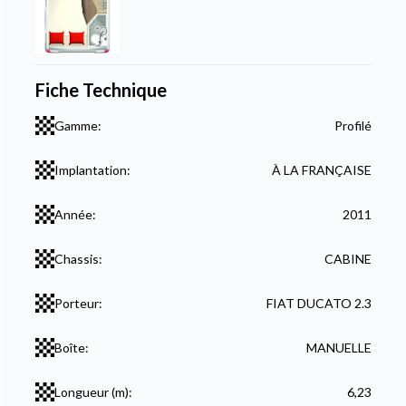
Fiche Technique
Gamme:
Profilé
Implantation:
À LA FRANÇAISE
Année:
2011
Chassis:
CABINE
Porteur:
FIAT DUCATO 2.3
Boîte:
MANUELLE
Longueur (m):
6,23