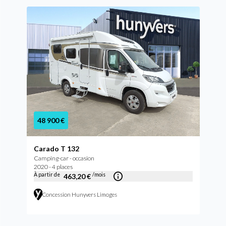
48 900 €
Carado T 132
Camping-car - occasion
2020 - 4 places
À partir de
/mois
463,20 €
Concession Hunyvers Limoges