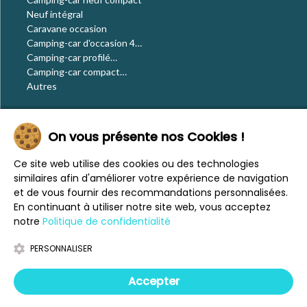
Neuf intégral
Caravane occasion
Camping-car d'occasion 4
places
Camping-car profilé
occasion
Camping-car compact
occasion
Autres
Le blog
On vous présente nos Cookies !
Actualités
Évènements
Ce site web utilise des cookies ou des technologies
Nos conseils
similaires afin d'améliorer votre expérience de navigation
Vos voyages
et de vous fournir des recommandations personnalisées.
CaraMaps
En continuant à utiliser notre site web, vous acceptez
Espace presse
notre
Politique de confidentialité
PERSONNALISER
Mentions légales
Politique de confidentialité
Accepter