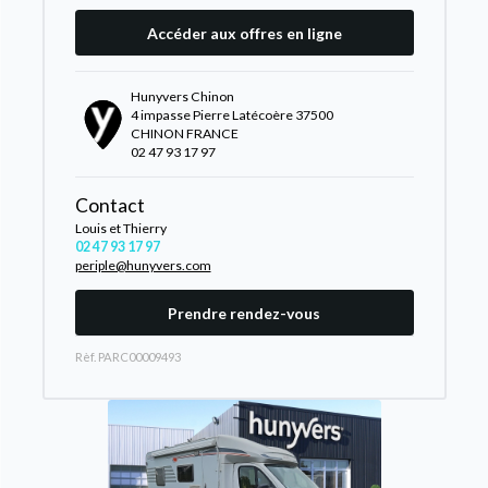
Accéder aux offres en ligne
Hunyvers Chinon
4 impasse Pierre Latécoère 37500
CHINON FRANCE
02 47 93 17 97
Contact
Louis et Thierry
02 47 93 17 97
periple@hunyvers.com
Prendre rendez-vous
Rèf. PARC00009493