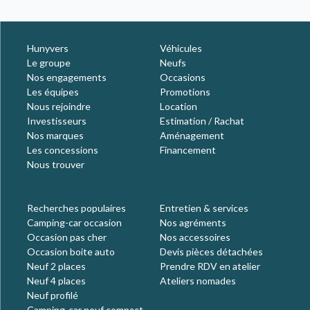
Hunyvers
Véhicules
Le groupe
Neufs
Nos engagements
Occasions
Les équipes
Promotions
Nous rejoindre
Location
Investisseurs
Estimation / Rachat
Nos marques
Aménagement
Les concessions
Financement
Nous trouver
Recherches populaires
Entretien & services
Camping-car occasion
Nos agréments
Occasion pas cher
Nos accessoires
Occasion boite auto
Devis pièces détachées
Neuf 2 places
Prendre RDV en atelier
Neuf 4 places
Ateliers nomades
Neuf profilé
Camping-car neuf compact