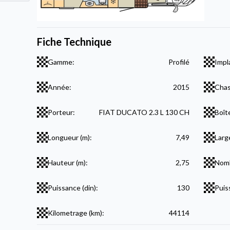
Fiche Technique
Gamme:
Profilé
Impl
Année:
2015
Chas
Porteur:
FIAT DUCATO 2.3 L 130 CH
Boît
Longueur (m):
7,49
Larg
Hauteur (m):
2,75
Nomb
Puissance (din):
130
Puis
Kilometrage (km):
44114