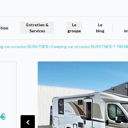
Entretien &
Le
Le
tion
Services
groupe
blog
in
ng-car occasion BURSTNER
>
Camping-car occasion BURSTNER T 740 
 €