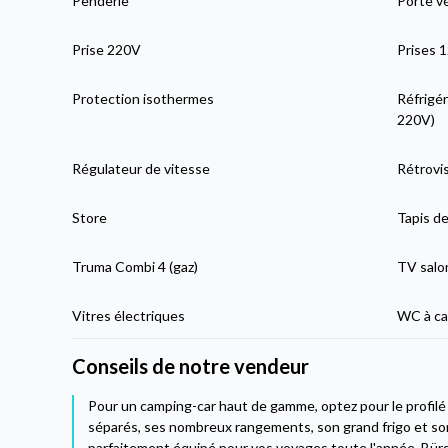
Penderie
Porte v
Prise 220V
Prises 
Protection isothermes
Réfrigér
220V)
Régulateur de vitesse
Rétrovis
Store
Tapis de
Truma Combi 4 (gaz)
TV salo
Vitres électriques
WC à ca
Conseils de notre vendeur
Pour un camping-car haut de gamme, optez pour le profil
séparés, ses nombreux rangements, son grand frigo et so
parfaitement équipé pour vos voyages toute l'année. Bür