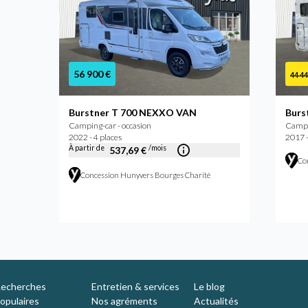
56 900 €
44 44
Burstner T 700 NEXXO VAN
Burs
Camping-car - occasion
Campin
2022 - 4 places
2017 -
À partir de
/mois
537,69 €
Con
rmain
Concession Hunyvers Bourges Charité
echerches
Entretien & services
Le blog
opulaires
Nos agréments
Actualités