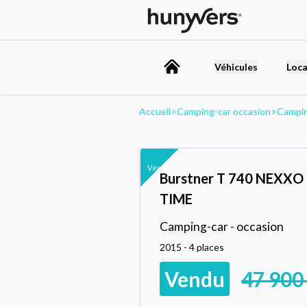
Véhicules
Loca
Accueil
>
Camping-car occasion
>
Campi
Vendu
Burstner T 740 NEXXO
TIME
Camping-car - occasion
2015 - 4 places
Vendu
47 900