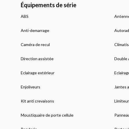
Équipements de série
ABS
Antenne
Anti-demarrage
Autorad
Caméra de recul
Climatis
Direction assistée
Double 
Eclairage extérieur
Eclaira
Enjoliveurs
Jantes a
Kit anti crevaisons
Limiteur
Moustiquaire de porte cellule
Panneau