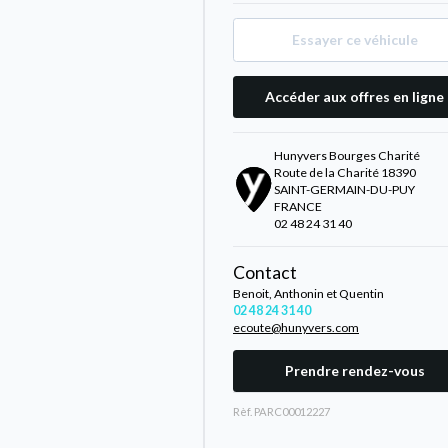
Essayer ce véhicule
Accéder aux offres en ligne
Hunyvers Bourges Charité
Route de la Charité 18390
SAINT-GERMAIN-DU-PUY
FRANCE
02 48 24 31 40
Contact
Benoit, Anthonin et Quentin
02 48 24 31 40
ecoute@hunyvers.com
Prendre rendez-vous
Rèf. PARC00012227