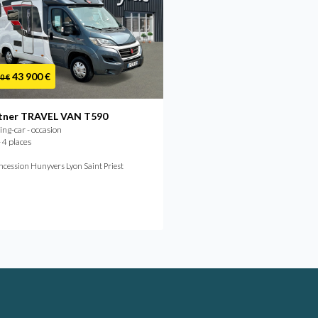
43 900 €
56 900 €
0 €
tner TRAVEL VAN T590
Burstner NEXXO VAN T6
g-car - occasion
Camping-car - occasion
 4 places
2022 - 4 places
cession Hunyvers Lyon Saint Priest
Concession Hunyvers Niort A