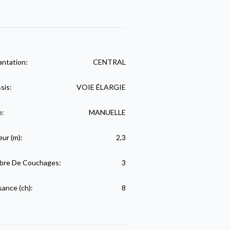
antation:
CENTRAL
sis:
VOIE ÉLARGIE
e:
MANUELLE
eur (m):
2,3
re De Couchages:
3
sance (ch):
8