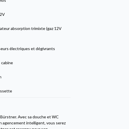
élos
12V
ateur absorption trimixte (gaz 12V
eurs électriques et dégivrants
 cabine
n
ssette
é Bürstner. Avec sa douche et WC
n agencement intelligent, vous serez
stner est reconnu pour son