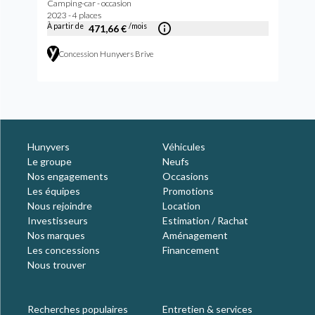
Camping-car - occasion
2023 - 4 places
À partir de
/mois
471,66 €
Concession Hunyvers Brive
Hunyvers
Véhicules
Le groupe
Neufs
Nos engagements
Occasions
Les équipes
Promotions
Nous rejoindre
Location
Investisseurs
Estimation / Rachat
Nos marques
Aménagement
Les concessions
Financement
Nous trouver
Recherches populaires
Entretien & services