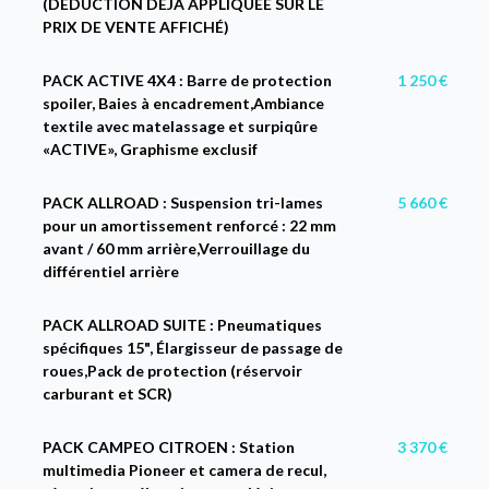
(DEDUCTION DÉJÀ APPLIQUÉE SUR LE
PRIX DE VENTE AFFICHÉ)
PACK ACTIVE 4X4 : Barre de protection
1 250 €
spoiler, Baies à encadrement,Ambiance
textile avec matelassage et surpiqûre
«ACTIVE», Graphisme exclusif
PACK ALLROAD : Suspension tri-lames
5 660 €
pour un amortissement renforcé : 22 mm
avant / 60 mm arrière,Verrouillage du
différentiel arrière
PACK ALLROAD SUITE : Pneumatiques
spécifiques 15", Élargisseur de passage de
roues,Pack de protection (réservoir
carburant et SCR)
PACK CAMPEO CITROEN : Station
3 370 €
multimedia Pioneer et camera de recul,