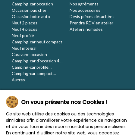
Camping-car occasion
Nos agréments
Occasion pas cher
Nos accessoires
Occasion boite auto
Devis pièces détachées
Neuf 2 places
Prendre RDV en atelier
Neuf 4 places
Ateliers nomades
Neuf profilé
Camping-car neuf compact
Neuf intégral
Caravane occasion
Camping-car d'occasion 4
places
Camping-car profilé
occasion
Camping-car compact
occasion
Autres
Le blog
On vous présente nos Cookies !
Actualités
Évènements
Ce site web utilise des cookies ou des technologies
Nos conseils
similaires afin d'améliorer votre expérience de navigation
Vos voyages
et de vous fournir des recommandations personnalisées.
CaraMaps
En continuant à utiliser notre site web, vous acceptez