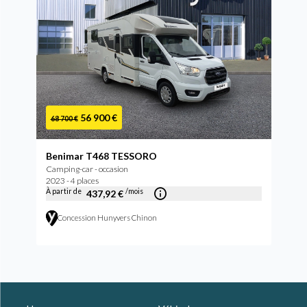
56 900 €
68 700 €
Benimar T468 TESSORO
Camping-car - occasion
2023 - 4 places
À partir de
/mois
437,92 €
Concession Hunyvers Chinon