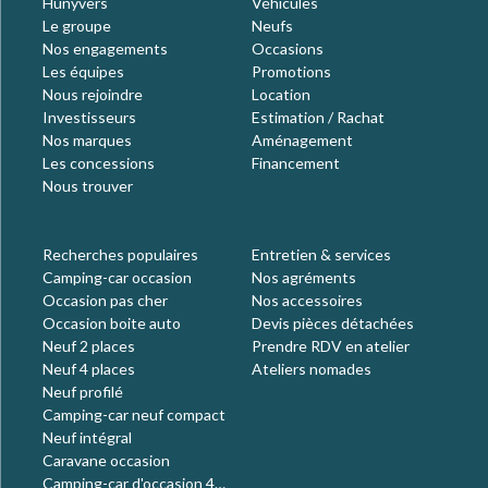
Hunyvers
Véhicules
Le groupe
Neufs
Nos engagements
Occasions
Les équipes
Promotions
Nous rejoindre
Location
Investisseurs
Estimation / Rachat
Nos marques
Aménagement
Les concessions
Financement
Nous trouver
Recherches populaires
Entretien & services
Camping-car occasion
Nos agréments
Occasion pas cher
Nos accessoires
Occasion boite auto
Devis pièces détachées
Neuf 2 places
Prendre RDV en atelier
Neuf 4 places
Ateliers nomades
Neuf profilé
Camping-car neuf compact
Neuf intégral
Caravane occasion
Camping-car d'occasion 4