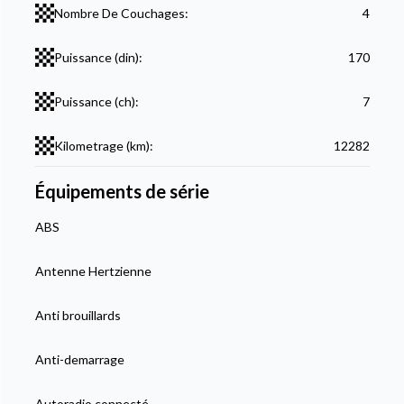
Nombre De Couchages:
4
Puissance (din):
170
Puissance (ch):
7
Kilometrage (km):
12282
Équipements de série
ABS
Antenne Hertzienne
Anti brouillards
Anti-demarrage
Autoradio connecté