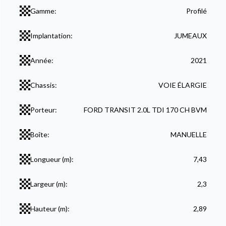
Gamme:
Profilé
Implantation:
JUMEAUX
Année:
2021
Chassis:
VOIE ÉLARGIE
Porteur:
FORD TRANSIT 2.0L TDI 170 CH BVM
Boîte:
MANUELLE
Longueur (m):
7,43
Largeur (m):
2,3
Hauteur (m):
2,89