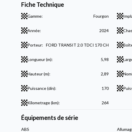
Fiche Technique
Gamme:
Fourgon
Impl
Année:
2024
Chas
Porteur:
FORD TRANSIT 2.0 TDCI 170 CH
Boît
Longueur (m):
5,98
Larg
Hauteur (m):
2,89
Nomb
Puissance (din):
170
Puis
Kilometrage (km):
264
Équipements de série
ABS
Allumag