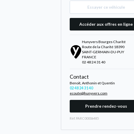
Essayer ce véhicule
Accéder aux offres en ligne
Hunyvers Bourges Charité
Route de la Charité 18390
SAINT-GERMAIN-DU-PUY
FRANCE
02 48 24 31 40
Contact
Benoit, Anthonin et Quentin
02 48 24 31 40
ecoute@hunyvers.com
Prendre rendez-vous
Rèf. PARC00006485