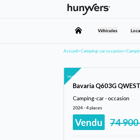
Véhicules
Loca
Accueil
>
Camping-car occasion
>
Campin
Vendu
Bavaria Q603G QWES
Camping-car - occasion
2024 - 4 places
Vendu
74 900