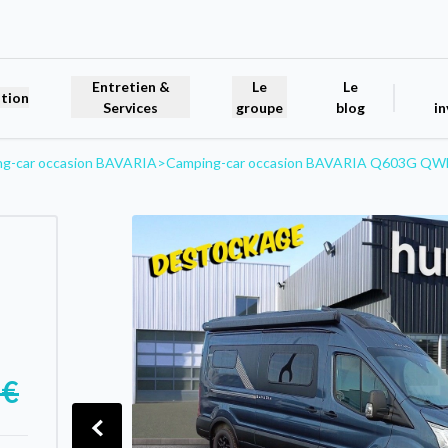
Entretien &
Le
Le
tion
Services
groupe
blog
in
g-car occasion BAVARIA
>
Camping-car occasion BAVARIA Q603G Q
T
 €