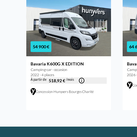
54 900 €
64 
Bavaria K600G X EDITION
Bava
Camping-car - occasion
Campi
2022 - 4 places
2026 -
À partir de
/mois
518,92 €
Co
Concession Hunyvers Bourges Charité