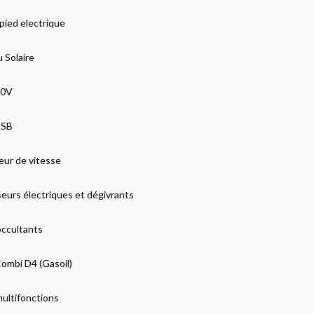
pied electrique
 Solaire
20V
USB
eur de vitesse
eurs électriques et dégivrants
occultants
ombi D4 (Gasoil)
multifonctions