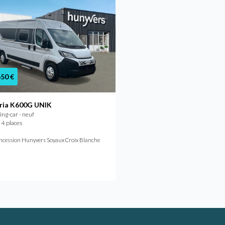
Promo
650 €
64 900 €
68 850 €
ria K600G UNIK
Bavaria K540G
ng-car - neuf
Camping-car - neuf
 4 places
2025 - 4 places
ncession Hunyvers Soyaux Croix Blanche
Concession Hunyvers Lyon Sain