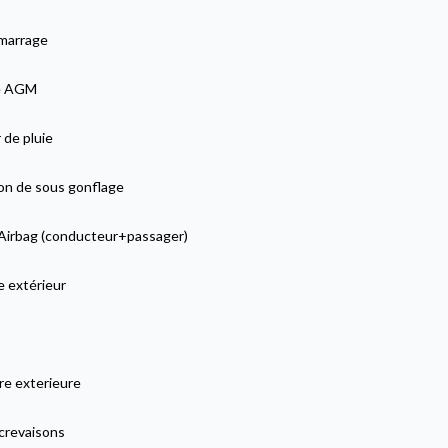
marrage
e AGM
 de pluie
on de sous gonflage
Airbag (conducteur+passager)
e extérieur
re exterieure
 crevaisons