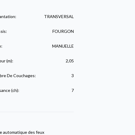
antation:
TRANSVERSAL
sis:
FOURGON
e:
MANUELLE
eur (m):
2,05
re De Couchages:
3
sance (ch):
7
e automatique des feux