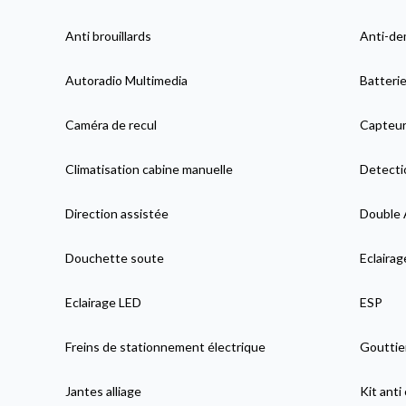
Anti brouillards
Anti-de
Autoradio Multimedia
Batteri
Caméra de recul
Capteur
Climatisation cabine manuelle
Detecti
Direction assistée
Double 
Douchette soute
Eclairag
Eclairage LED
ESP
Freins de stationnement électrique
Gouttie
Jantes alliage
Kit anti