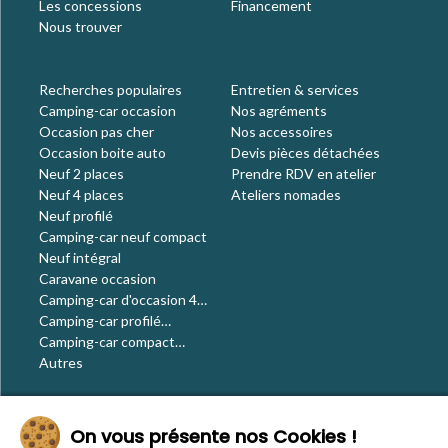
Les concessions
Financement
Nous trouver
Recherches populaires
Entretien & services
Camping-car occasion
Nos agréments
Occasion pas cher
Nos accessoires
Occasion boite auto
Devis pièces détachées
Neuf 2 places
Prendre RDV en atelier
Neuf 4 places
Ateliers nomades
Neuf profilé
Camping-car neuf compact
Neuf intégral
Caravane occasion
Camping-car d'occasion 4
places
Camping-car profilé
occasion
Camping-car compact
occasion
Autres
Le blog
On vous présente nos Cookies !
Actualités