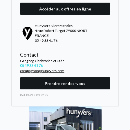
Accéder aux offres en ligne
Hunyvers Niort Mendès
4 rue Robert Turgot 79000 NIORT
FRANCE
05 49 33 41 76
Contact
Grégory, Christophe et Jade
05 49 33 41 76
compagnon@hunyvers.com
Prendre rendez-vous
Rèf. PARC00007197