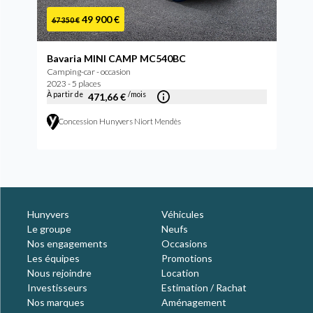
49 900 €
67 350 €
Bavaria MINI CAMP MC540BC
Camping-car - occasion
2023 - 5 places
À partir de
/mois
471,66 €
Concession Hunyvers Niort Mendès
Hunyvers
Véhicules
Le groupe
Neufs
Nos engagements
Occasions
Les équipes
Promotions
Nous rejoindre
Location
Investisseurs
Estimation / Rachat
Nos marques
Aménagement