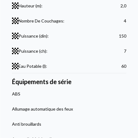
Hauteur (m):
2,0
Nombre De Couchages:
4
Puissance (din):
150
Puissance (ch):
7
Eau Potable (l):
60
Équipements de série
ABS
Allumage automatique des feux
Anti brouillards