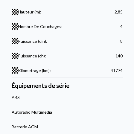
Hauteur (m):
2,85
Nombre De Couchages:
4
Puissance (din):
8
Puissance (ch):
140
Kilometrage (km):
41774
Équipements de série
ABS
Autoradio Multimedia
Batterie AGM