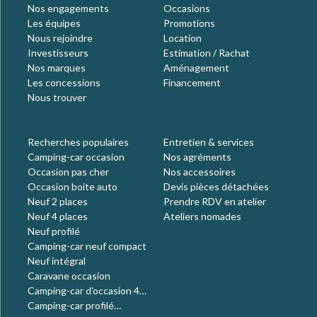
Nos engagements
Occasions
Les équipes
Promotions
Nous rejoindre
Location
Investisseurs
Estimation / Rachat
Nos marques
Aménagement
Les concessions
Financement
Nous trouver
Recherches populaires
Entretien & services
Camping-car occasion
Nos agréments
Occasion pas cher
Nos accessoires
Occasion boite auto
Devis pièces détachées
Neuf 2 places
Prendre RDV en atelier
Neuf 4 places
Ateliers nomades
Neuf profilé
Camping-car neuf compact
Neuf intégral
Caravane occasion
Camping-car d'occasion 4
places
Camping-car profilé