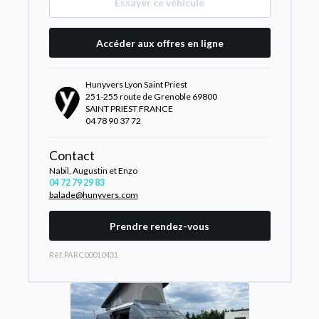
Essayer ce véhicule
Accéder aux offres en ligne
Hunyvers Lyon Saint Priest
251-255 route de Grenoble 69800
SAINT PRIEST FRANCE
04 78 90 37 72
Contact
Nabil, Augustin et Enzo
04 72 79 29 83
balade@hunyvers.com
Prendre rendez-vous
Rèf. PARC00010431