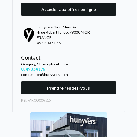
Accéder aux offres en ligne
Hunyvers Niort Mendès
4 rue Robert Turgot 79000 NIORT
FRANCE
05 49 33 41 76
Contact
Grégory, Christophe et Jade
05 49 33 41 76
compagnon@hunyvers.com
Prendre rendez-vous
Rèf. PARC00009515