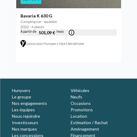
Bavaria K 630 G
Camping-car - occasion
2022 - 4 places
À partir de
/mois
501,09 €
Concession Hunyvers Niort Aérodrome
Hunyvers
Véhicules
Le groupe
Neufs
Nos engagements
Occasions
Les équipes
Promotions
Nous rejoindre
Location
Investisseurs
Estimation / Rachat
Nos marques
Aménagement
Les concessions
Financement