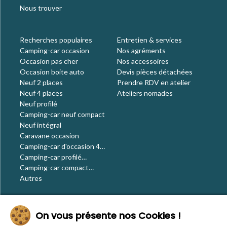
Nous trouver
Recherches populaires
Entretien & services
Camping-car occasion
Nos agréments
Occasion pas cher
Nos accessoires
Occasion boite auto
Devis pièces détachées
Neuf 2 places
Prendre RDV en atelier
Neuf 4 places
Ateliers nomades
Neuf profilé
Camping-car neuf compact
Neuf intégral
Caravane occasion
Camping-car d'occasion 4
places
Camping-car profilé
occasion
Camping-car compact
occasion
Autres
Le blog
On vous présente nos Cookies !
Actualités