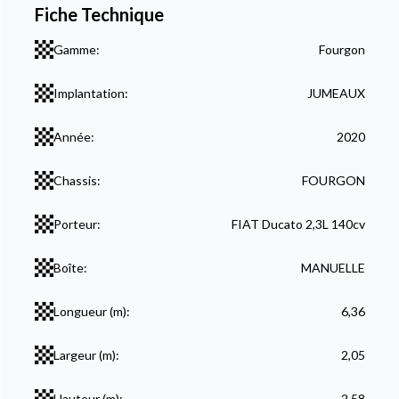
Fiche Technique
Gamme:
Fourgon
Implantation:
JUMEAUX
Année:
2020
Chassis:
FOURGON
Porteur:
FIAT Ducato 2,3L 140cv
Boîte:
MANUELLE
Longueur (m):
6,36
Largeur (m):
2,05
Hauteur (m):
2,58