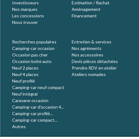
Investisseurs
Estimation / Rachat
Nos marques
Aménagement
Les concessions
Financement
Nous trouver
Recherches populaires
Entretien & services
Camping-car occasion
Nos agréments
Occasion pas cher
Nos accessoires
Occasion boite auto
Devis pièces détachées
Neuf 2 places
Prendre RDV en atelier
Neuf 4 places
Ateliers nomades
Neuf profilé
Camping-car neuf compact
Neuf intégral
Caravane occasion
Camping-car d'occasion 4
places
Camping-car profilé
occasion
Camping-car compact
occasion
Autres