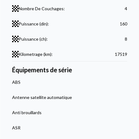
Nombre De Couchages:
4
Puissance (din):
160
Puissance (ch):
8
Kilometrage (km):
17519
Équipements de série
ABS
Antenne satellite automatique
Anti brouillards
ASR