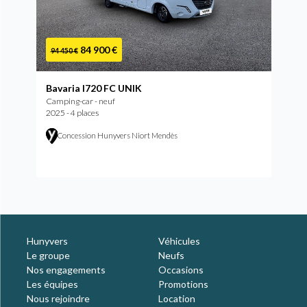
84 900 €
94 450 €
Bavaria I720 FC UNIK
Camping-car - neuf
2025 - 4 places
Concession Hunyvers Niort Mendès
Hunyvers
Véhicules
Le groupe
Neufs
Nos engagements
Occasions
Les équipes
Promotions
Nous rejoindre
Location