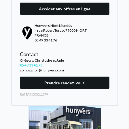
Accéder aux offres en ligne
Hunyvers Niort Mendès
4 rue Robert Turgot 79000 NIORT
FRANCE
05 49 33 41 76
Contact
Grégory, Christophe et Jade
05 49 33 41 76
compagnon@hunyvers.com
Prendre rendez-vous
Rèf. PARC00011279