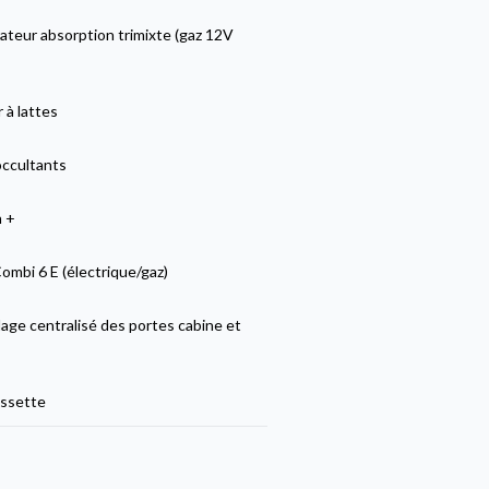
ateur absorption trimixte (gaz 12V
 à lattes
occultants
n +
mbi 6 E (électrique/gaz)
lage centralisé des portes cabine et
ssette