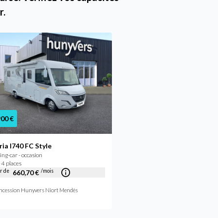
r.
900 €
74 900 €
ria I740 FC Style
Bavaria I 740 NOMADE
g-car - occasion
Camping-car - occasion
 4 places
2022 - 4 places
ir de
/mois
À partir de
/mois
660,70 €
709,48 €
ncession Hunyvers Niort Mendès
Concession Hunyvers Niort M