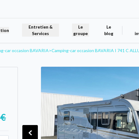
Entretien &
Le
Le
tion
Services
groupe
blog
in
g-car occasion BAVARIA
>
Camping-car occasion BAVARIA I 741 C ALL
 €