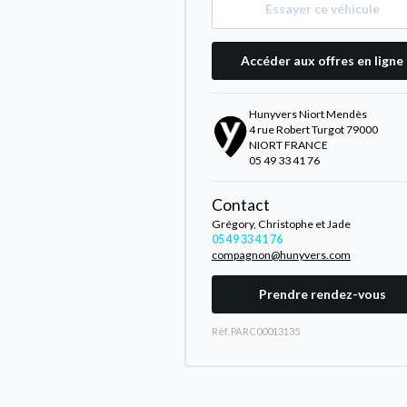
Essayer ce véhicule
Accéder aux offres en ligne
Hunyvers Niort Mendès
4 rue Robert Turgot 79000
NIORT FRANCE
05 49 33 41 76
Contact
Grégory, Christophe et Jade
05 49 33 41 76
compagnon@hunyvers.com
Prendre rendez-vous
Rèf. PARC00013135