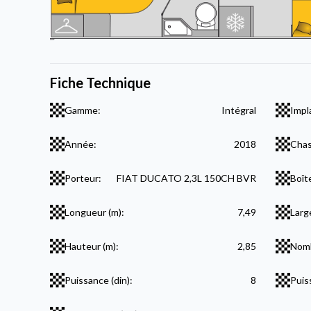
Fiche Technique
Gamme:
Intégral
Impl
Année:
2018
Chas
Porteur:
FIAT DUCATO 2,3L 150CH BVR
Boît
Longueur (m):
7,49
Larg
Hauteur (m):
2,85
Nomb
Puissance (din):
8
Puis