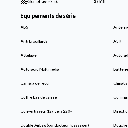
Kilometrage (km):
39618
Équipements de série
ABS
Antenne
Anti brouillards
ASR
Attelage
Autorad
Autoradio Multimedia
Batterie
Caméra de recul
Climatis
Coffre bas de caisse
Comman
Convertisseur 12v vers 220v
Directio
Double Airbag (conducteur+passager)
Douchett