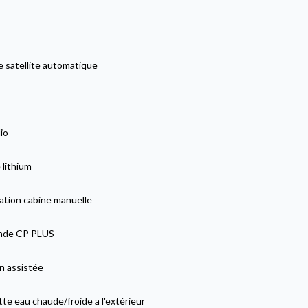
 satellite automatique
io
 lithium
ation cabine manuelle
de CP PLUS
n assistée
e eau chaude/froide a l'extérieur