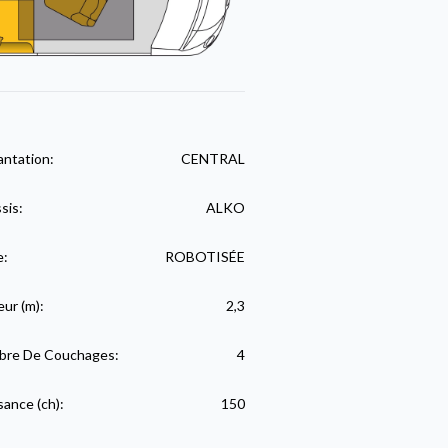
antation:
CENTRAL
sis:
ALKO
e:
ROBOTISÉE
eur (m):
2,3
re De Couchages:
4
sance (ch):
150