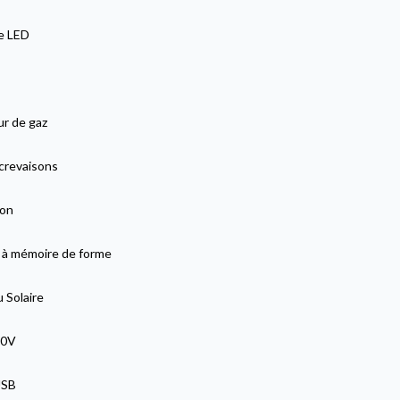
ge LED
ur de gaz
 crevaisons
lon
 à mémoire de forme
 Solaire
20V
USB