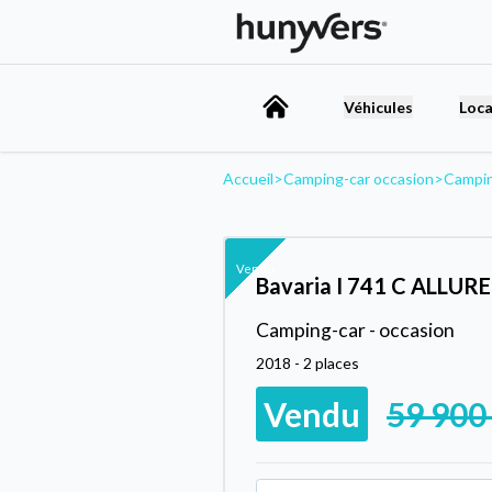
Véhicules
Loca
Accueil
>
Camping-car occasion
>
Campin
Vendu
Bavaria I 741 C ALLURE
Camping-car - occasion
2018 - 2 places
Vendu
59 900