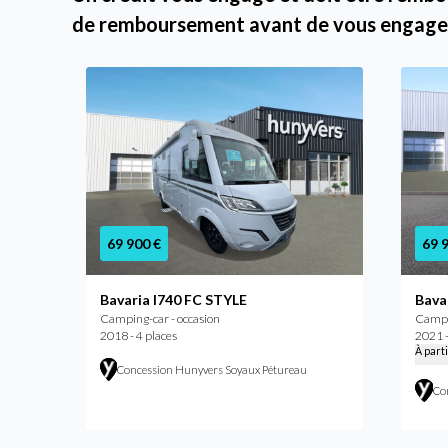
de remboursement avant de vous engage
69 900 €
69 
Bavaria I740 FC STYLE
Bava
Camping-car - occasion
Campin
2018 - 4 places
2021 -
À part
Concession Hunyvers Soyaux Pétureau
Co