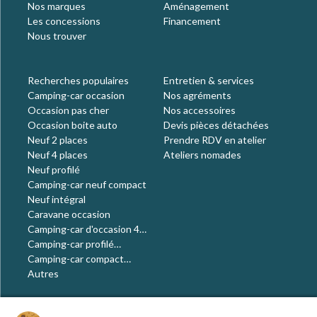
Nos marques
Aménagement
Les concessions
Financement
Nous trouver
Recherches populaires
Entretien & services
Camping-car occasion
Nos agréments
Occasion pas cher
Nos accessoires
Occasion boite auto
Devis pièces détachées
Neuf 2 places
Prendre RDV en atelier
Neuf 4 places
Ateliers nomades
Neuf profilé
Camping-car neuf compact
Neuf intégral
Caravane occasion
Camping-car d'occasion 4
places
Camping-car profilé
occasion
Camping-car compact
occasion
Autres