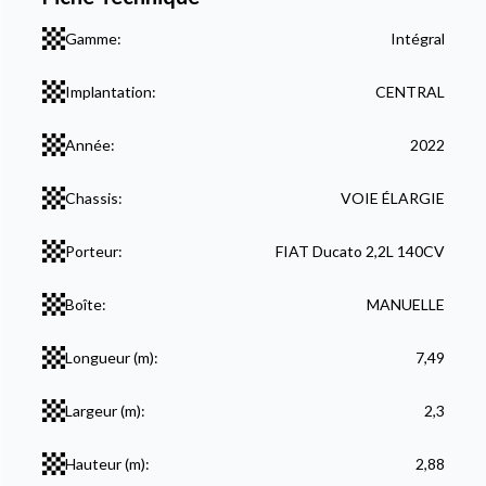
Gamme:
Intégral
Implantation:
CENTRAL
Année:
2022
Chassis:
VOIE ÉLARGIE
Porteur:
FIAT Ducato 2,2L 140CV
Boîte:
MANUELLE
Longueur (m):
7,49
Largeur (m):
2,3
Hauteur (m):
2,88