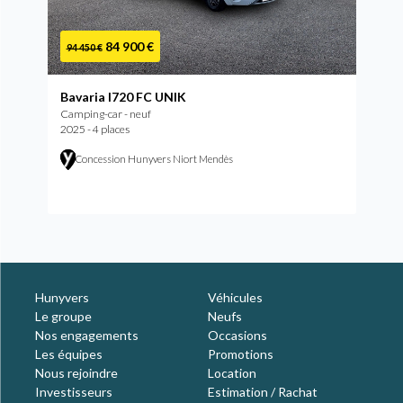
84 900 €
94 450 €
Bavaria I720 FC UNIK
Camping-car - neuf
2025 - 4 places
Concession Hunyvers Niort Mendès
Hunyvers
Véhicules
Le groupe
Neufs
Nos engagements
Occasions
Les équipes
Promotions
Nous rejoindre
Location
Investisseurs
Estimation / Rachat