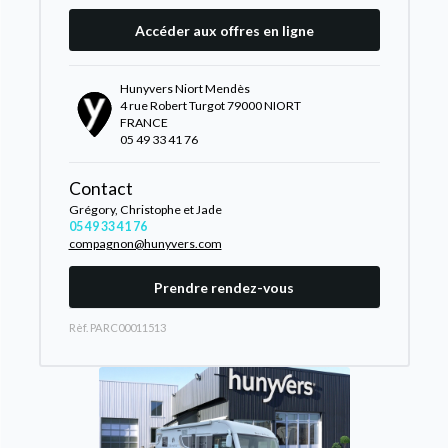
Accéder aux offres en ligne
Hunyvers Niort Mendès
4 rue Robert Turgot 79000 NIORT
FRANCE
05 49 33 41 76
Contact
Grégory, Christophe et Jade
05 49 33 41 76
compagnon@hunyvers.com
Prendre rendez-vous
Rèf. PARC00011513