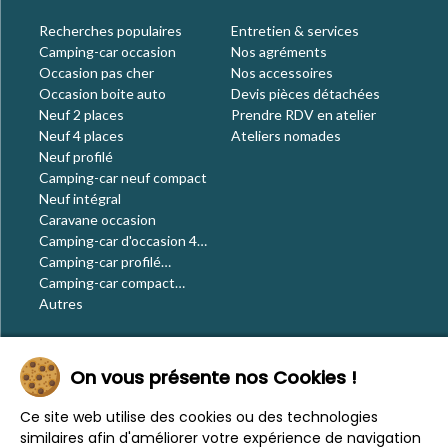
Recherches populaires
Entretien & services
Camping-car occasion
Nos agréments
Occasion pas cher
Nos accessoires
Occasion boite auto
Devis pièces détachées
Neuf 2 places
Prendre RDV en atelier
Neuf 4 places
Ateliers nomades
Neuf profilé
Camping-car neuf compact
Neuf intégral
Caravane occasion
Camping-car d'occasion 4
places
Camping-car profilé
occasion
Camping-car compact
occasion
Autres
Le blog
On vous présente nos Cookies !
Actualités
Évènements
Ce site web utilise des cookies ou des technologies
Nos conseils
similaires afin d'améliorer votre expérience de navigation