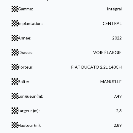
Gamme:
Intégral
Implantation:
CENTRAL
Année:
2022
Chassis:
VOIE ÉLARGIE
Porteur:
FIAT DUCATO 2,2L 140CH
Boîte:
MANUELLE
Longueur (m):
7,49
Largeur (m):
2,3
Hauteur (m):
2,89