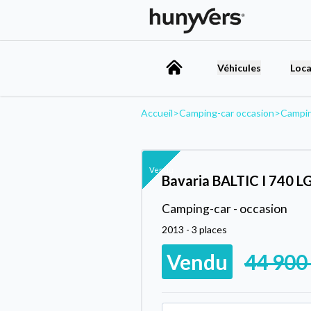
Véhicules
Loca
Accueil
>
Camping-car occasion
>
Campin
Vendu
Bavaria BALTIC I 740 L
Camping-car - occasion
2013 - 3 places
Vendu
44 900