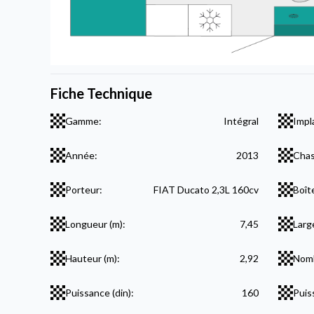
Fiche Technique
Gamme:
Intégral
Impl
Année:
2013
Chas
Porteur:
FIAT Ducato 2,3L 160cv
Boît
Longueur (m):
7,45
Larg
Hauteur (m):
2,92
Nomb
Puissance (din):
160
Puis