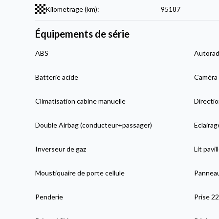
Kilometrage (km):
95187
Équipements de série
ABS
Autorad
Batterie acide
Caméra 
Climatisation cabine manuelle
Directio
Double Airbag (conducteur+passager)
Eclairag
Inverseur de gaz
Lit pavil
Moustiquaire de porte cellule
Panneau
Penderie
Prise 2