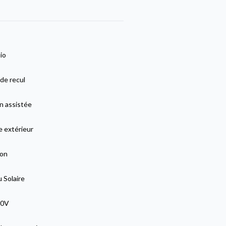
io
de recul
n assistée
e extérieur
lon
 Solaire
20V