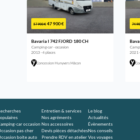
47 900 €
57 900 €
74 90
Bavaria I 742 FJORD 180 CH
Bava
Camping-car - occasion
Campin
2013 - 4 places
2021 -
Concession Hunyvers Mâcon
Co
echerches
Entretien & services
Le blog
opulaires
Nos agréments
Actualités
amping-car occasion
Nos accessoires
Évènements
ccasion pas cher
Devis pièces détachées
Nos conseils
ccasion boite auto
Prendre RDV en atelier
Vos voyages