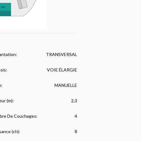
antation:
TRANSVERSAL
sis:
VOIE ÉLARGIE
e:
MANUELLE
eur (m):
2,3
re De Couchages:
4
sance (ch):
8