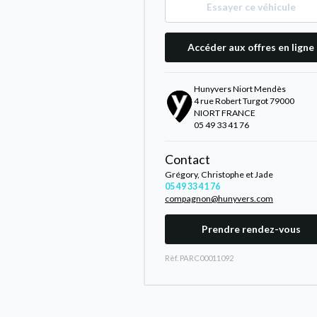
Essayer ce véhicule
Accéder aux offres en ligne
Hunyvers Niort Mendès
4 rue Robert Turgot 79000
NIORT FRANCE
05 49 33 41 76
Contact
Grégory, Christophe et Jade
05 49 33 41 76
compagnon@hunyvers.com
Prendre rendez-vous
Rèf. PARC00011092