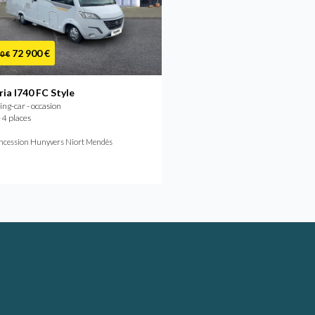
72 900 €
69 900 €
0 €
ria I740 FC Style
Bavaria I740 FC STYLE
g-car - occasion
Camping-car - occasion
 4 places
2018 - 4 places
ncession Hunyvers Niort Mendès
Concession Hunyvers Soyaux 