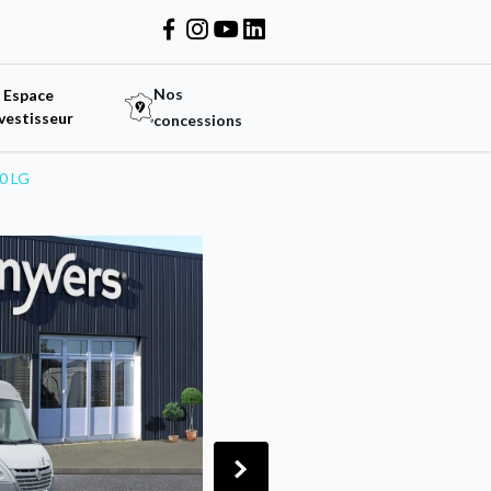
Nos
Espace
vestisseur
concessions
0 LG