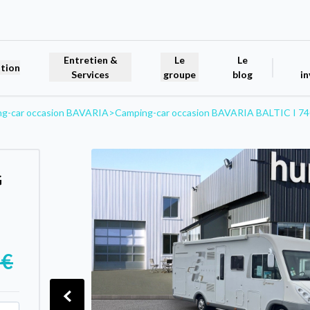
Entretien &
Le
Le
tion
Services
groupe
blog
in
g-car occasion BAVARIA
>
Camping-car occasion BAVARIA BALTIC I 74
G
 €