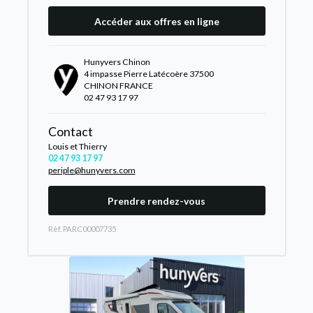
Accéder aux offres en ligne
Hunyvers Chinon
4 impasse Pierre Latécoère 37500
CHINON FRANCE
02 47 93 17 97
Contact
Louis et Thierry
02 47 93 17 97
periple@hunyvers.com
Prendre rendez-vous
Rèf. PARC00007735