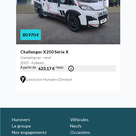
80 970 €
Challenger X250 Série X
Camping-car - neuf
2025 - 4 places
À partir de
/mois
623,17 €
Concession Hunyvers Clermont
Hunyvers
Véhicules
Le groupe
Neufs
Nos engagements
Occasions