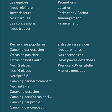
Les équipes
Promotions
Nous rejoindre
Location
Investisseurs
Estimation / Rachat
Nos marques
Aménagement
Les concessions
Financement
Nous trouver
Recherches populaires
Entretien & services
Camping-car occasion
Nos agréments
Occasion pas cher
Nos accessoires
Occasion boite auto
Devis pièces détachées
Neuf 2 places
Prendre RDV en atelier
Neuf 4 places
Ateliers nomades
Neuf profilé
Camping-car neuf compact
Neuf intégral
Caravane occasion
Camping-car d'occasion 4
places
Camping-car profilé
occasion
Camping-car compact