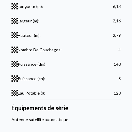
Longueur (m):
6,13
Largeur (m):
2,16
Hauteur (m):
2,79
Nombre De Couchages:
4
Puissance (din):
140
Puissance (ch):
8
Eau Potable (l):
120
Équipements de série
Antenne satellite automatique