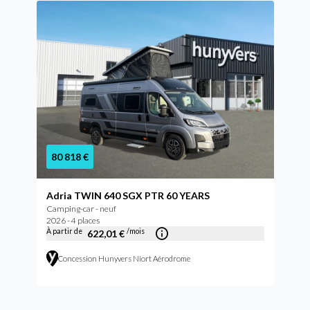
80 818 €
Adria TWIN 640 SGX PTR 60 YEARS
Camping-car - neuf
2026 - 4 places
À partir de
/mois
622,01 €
Concession Hunyvers Niort Aérodrome