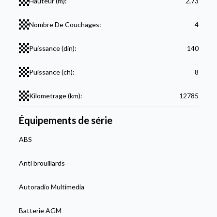
Hauteur (m):
2,73
Nombre De Couchages:
4
Puissance (din):
140
Puissance (ch):
8
Kilometrage (km):
12785
Équipements de série
ABS
Anti brouillards
Autoradio Multimedia
Batterie AGM