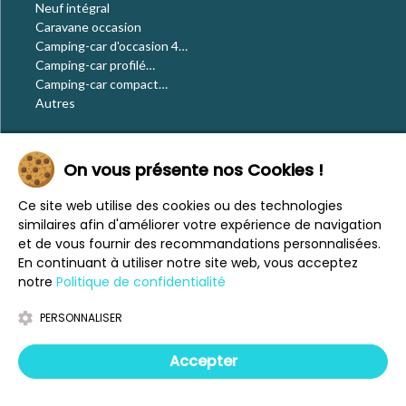
Neuf intégral
Caravane occasion
Camping-car d'occasion 4
places
Camping-car profilé
occasion
Camping-car compact
occasion
Autres
Le blog
On vous présente nos Cookies !
Actualités
Évènements
Ce site web utilise des cookies ou des technologies
Nos conseils
similaires afin d'améliorer votre expérience de navigation
Vos voyages
et de vous fournir des recommandations personnalisées.
CaraMaps
En continuant à utiliser notre site web, vous acceptez
Espace presse
notre
Politique de confidentialité
PERSONNALISER
Mentions légales
Politique de confidentialité
Accepter