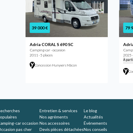
39 000 €
79 
Adria CORAL S 690 SC
Adri
Camping-car - occasion
Campi
2011 - 5 places
2025 -
À part
Concession Hunyvers Mâcon
Co
echerches
Entretien & services
Le blog
opulaires
Nos agréments
Actualités
amping-car occasion
Nos accessoires
Évènements
ccasion pas cher
Devis pièces détachées
Nos conseils