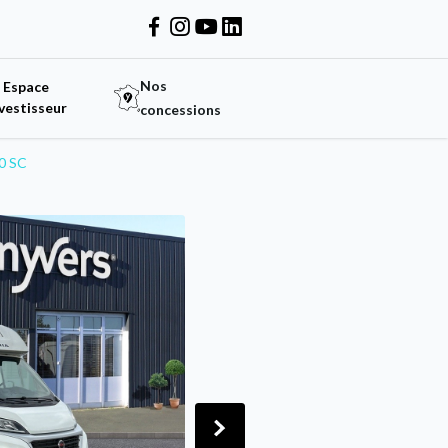
Nos
Espace
vestisseur
concessions
0 SC