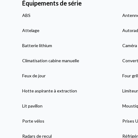
Équipements de série
ABS
Antenne
Attelage
Autorad
Batterie lithium
Caméra 
Climatisation cabine manuelle
Convert
Feux de jour
Four gri
Hotte aspirante à extraction
Limiteur
Lit pavillon
Moustiqu
Porte vélos
Prises 
Radars de recul
Réfrigér