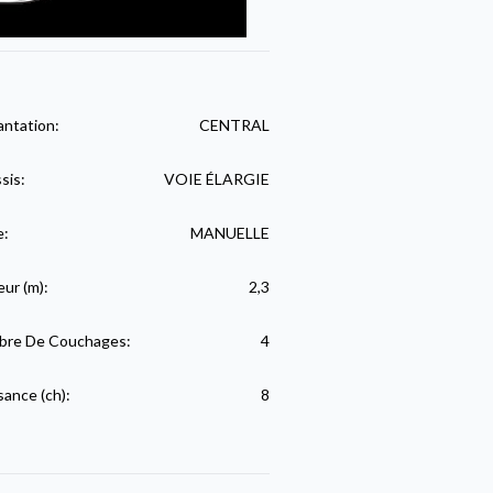
antation:
CENTRAL
sis:
VOIE ÉLARGIE
e:
MANUELLE
eur (m):
2,3
re De Couchages:
4
sance (ch):
8