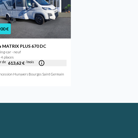
900 €
43 350 €
a MATRIX PLUS 670 DC
Adria CORAL AXESS 600
ng-car - neuf
Camping-car - occasion
 4 places
2014 - 4 places
ir de
/mois
613,62 €
Concession Hunyvers Sublet
ncession Hunyvers Bourges Saint Germain