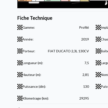
Fiche Technique
Gamme:
Profilé
Impl
Année:
2019
Chas
Porteur:
FIAT DUCATO 2,3L 130CV
Boît
Longueur (m):
7,5
Larg
Hauteur (m):
2,81
Nomb
Puissance (din):
130
Puis
Kilometrage (km):
29295