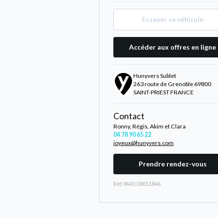
Essayer ce véhicule
Accéder aux offres en ligne
Hunyvers Sublet
263 route de Grenoble 69800
SAINT-PRIEST FRANCE
Contact
Ronny, Régis, Akim et Clara
04 78 90 65 22
joyeux@hunyvers.com
Prendre rendez-vous
Rèf. PARC00011846