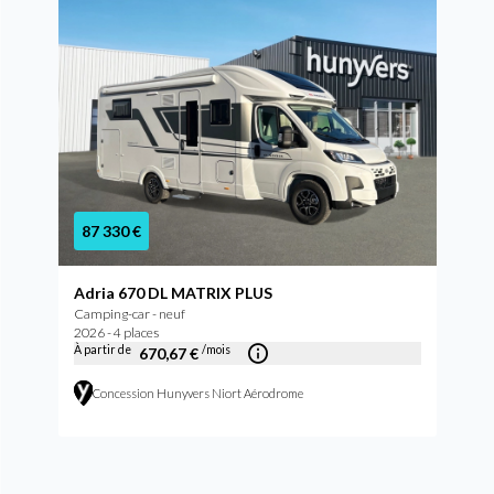
87 330 €
Adria 670 DL MATRIX PLUS
Camping-car - neuf
2026 - 4 places
À partir de
/mois
670,67 €
Concession Hunyvers Niort Aérodrome