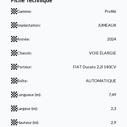
Fiche Technique
Gamme:
Profilé
Implantation:
JUMEAUX
Année:
2024
Chassis:
VOIE ÉLARGIE
Porteur:
FIAT Ducato 2,2l 140CV
Boîte:
AUTOMATIQUE
Longueur (m):
7,49
Largeur (m):
2,3
Hauteur (m):
2,9