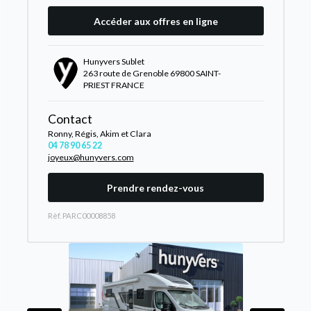
Accéder aux offres en ligne
Hunyvers Sublet
263 route de Grenoble 69800 SAINT-
PRIEST FRANCE
Contact
Ronny, Régis, Akim et Clara
04 78 90 65 22
joyeux@hunyvers.com
Prendre rendez-vous
Rèf. PARC00008858