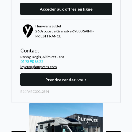
Accéder aux offres en ligne
Hunyvers Sublet
263 route de Grenoble 69800 SAINT-
PRIEST FRANCE
Contact
Ronny, Régis, Akim et Clara
04 78 90 65 22
joyeux@hunyvers.com
Prendre rendez-vous
Rèf. PARC00012344