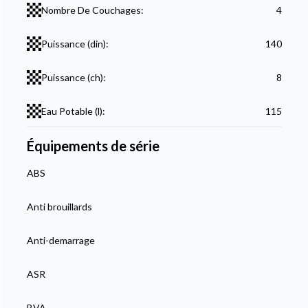
Nombre De Couchages:
4
Puissance (din):
140
Puissance (ch):
8
Eau Potable (l):
115
Équipements de série
ABS
Anti brouillards
Anti-demarrage
ASR
BVA