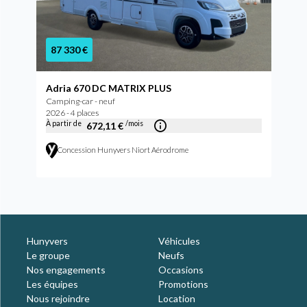
87 330 €
Adria 670 DC MATRIX PLUS
Camping-car - neuf
2026 - 4 places
À partir de
/mois
672,11 €
Concession Hunyvers Niort Aérodrome
Hunyvers
Véhicules
Le groupe
Neufs
Nos engagements
Occasions
Les équipes
Promotions
Nous rejoindre
Location