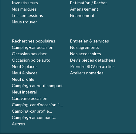
Investisseurs
Estimation / Rachat
Nos marques
Aménagement
Les concessions
Financement
Nous trouver
Recherches populaires
Entretien & services
Camping-car occasion
Nos agréments
Occasion pas cher
Nos accessoires
Occasion boite auto
Devis pièces détachées
Neuf 2 places
Prendre RDV en atelier
Neuf 4 places
Ateliers nomades
Neuf profilé
Camping-car neuf compact
Neuf intégral
Caravane occasion
Camping-car d'occasion 4
places
Camping-car profilé
occasion
Camping-car compact
occasion
Autres