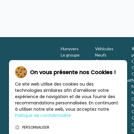
Hunyvers Limoges
Hunyvers
Véhicules
R
Le groupe
Neufs
p
Nos engagements
Occasions
C
Les équipes
Promotions
O
On vous présente nos Cookies !
Nous rejoindre
Location
O
Investisseurs
Estimation / Rachat
N
Ce site web utilise des cookies ou des
Nos marques
Aménagement
N
technologies similaires afin d'améliorer votre
Les concessions
Financement
N
expérience de navigation et de vous fournir des
Nous trouver
C
recommandations personnalisées. En continuant
c
N
à utiliser notre site web, vous acceptez notre
C
Politique de confidentialité
C
d
C
PERSONNALISER
o
C