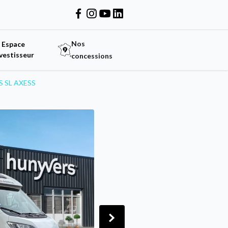
Nos
Espace
vestisseur
concessions
S SL AXESS