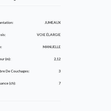
antation:
JUMEAUX
sis:
VOIE ÉLARGIE
e:
MANUELLE
eur (m):
2,12
re De Couchages:
3
sance (ch):
7