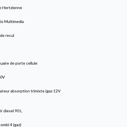
 Hertzienne
io Multimedia
de recul
aire de porte cellule
20V
ateur absorption trimixte (gaz 12V
r diesel 90 L
ombi 4 (gaz)