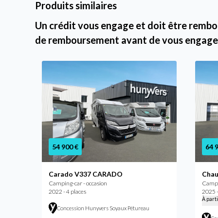
Produits similaires
Un crédit vous engage et doit être rembou
de remboursement avant de vous engage
54 900 €
64 
Carado V337 CARADO
Chau
Camping-car - occasion
Campin
2022 - 4 places
2025 -
À part
Concession Hunyvers Soyaux Pétureau