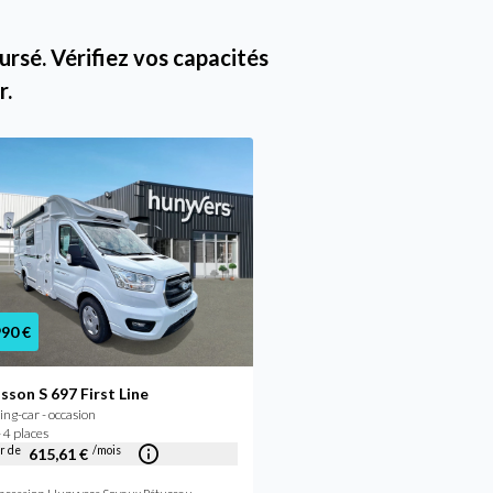
rsé. Vérifiez vos capacités
r.
990 €
67 490 €
sson S 697 First Line
Challenger S217 BREAK
g-car - occasion
Camping-car - neuf
 4 places
2025 - 4 places
ir de
/mois
À partir de
/mois
615,61 €
518,17 €
Concession Hunyvers Bourges