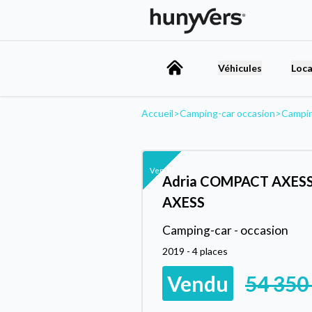
Véhicules
Loca
Accueil
>
Camping-car occasion
>
Campin
Vendu
Adria COMPACT AXESS
AXESS
Camping-car - occasion
2019 - 4 places
Vendu
54 350