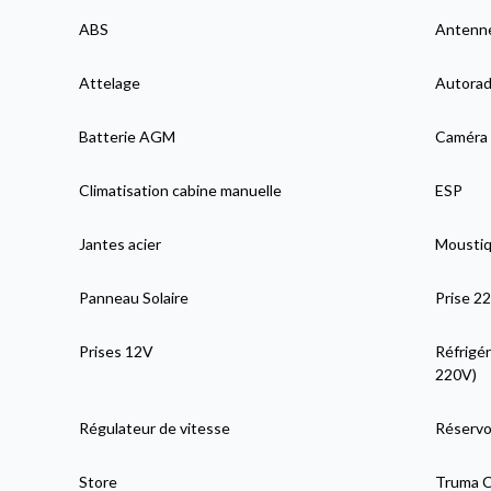
ABS
Antenne
Attelage
Autorad
Batterie AGM
Caméra 
Climatisation cabine manuelle
ESP
Jantes acier
Moustiqu
Panneau Solaire
Prise 2
Prises 12V
Réfrigér
220V)
Régulateur de vitesse
Réservoi
Store
Truma C