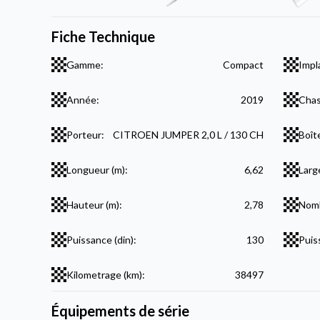
Fiche Technique
Gamme:
Compact
Impl
Année:
2019
Chas
Porteur:
CITROEN JUMPER 2,0 L / 130 CH
Boît
Longueur (m):
6,62
Larg
Hauteur (m):
2,78
Nomb
Puissance (din):
130
Puis
Kilometrage (km):
38497
Équipements de série