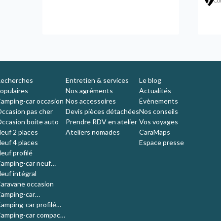
Co
echerches
Entretien & services
Le blog
opulaires
Nos agréments
Actualités
amping-car occasion
Nos accessoires
Évènements
ccasion pas cher
Devis pièces détachées
Nos conseils
ccasion boite auto
Prendre RDV en atelier
Vos voyages
euf 2 places
Ateliers nomades
CaraMaps
euf 4 places
Espace presse
euf profilé
amping-car neuf
ompact
euf intégral
aravane occasion
amping-car
'occasion 4 places
amping-car profilé
ccasion
amping-car compact