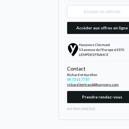
Essayer ce véhicule
Accéder aux offres en ligne
Hunyvers Clermont
53 avenue de l'Europe 63370
LEMPDES FRANCE
Contact
Richard et Aurélien
04 73 61 77 87
richard.bertrand@hunyvers.com
Prendre rendez-vous
Rèf. PARC00013555