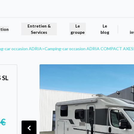
Entretien &
Le
Le
tion
Services
groupe
blog
in
g-car occasion ADRIA
>
Camping-car occasion ADRIA COMPACT AXES
 SL
 €