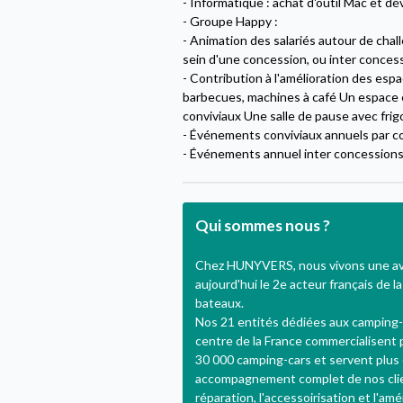
- Informatique : achat d'outil Mac et dé
- Groupe Happy :
- Animation des salariés autour de chal
sein d'une concession, ou inter conces
- Contribution à l'amélioration des es
barbecues, machines à café Un espace
conviviaux Une salle de pause avec frigo
- Événements conviviaux annuels par c
- Événements annuel inter concession
Qui sommes nous ?
Chez HUNYVERS, nous vivons une ave
aujourd'hui le 2e acteur français de la
bateaux.
Nos 21 entités dédiées aux camping-
centre de la France commercialisent 
30 000 camping-cars et servent plus 
accompagnement complet de nos clients
réparation, l'accessoirisation et l'a