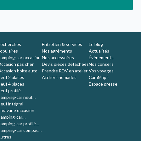
echerches
Entretien & services
Le blog
opulaires
Nos agréments
Actualités
amping-car occasion
Nos accessoires
Évènements
ccasion pas cher
Devis pièces détachées
Nos conseils
ccasion boite auto
Prendre RDV en atelier
Vos voyages
euf 2 places
Ateliers nomades
CaraMaps
euf 4 places
Espace presse
euf profilé
amping-car neuf
ompact
euf intégral
aravane occasion
amping-car
'occasion 4 places
amping-car profilé
ccasion
amping-car compact
ccasion
utres