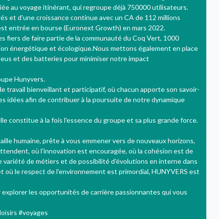
iée au voyage itinérant, qui regroupe déjà 750000 utilisateurs.
és et d'une croissance continue avec un CA de 112 millions
t entrée en bourse (Euronext Growth) en mars 2022.
s fiers de faire partie de la communauté du Coq Vert, 1000
tion énergétique et écologique.Nous mettons également en place
eus et des batteries pour minimiser notre impact
roupe Hunyvers.
ravail bienveillant et participatif, où chacun apporte son savoir-
ses idées afin de contribuer à la poursuite de notre dynamique
lle constitue à la fois l'essence du groupe et sa plus grande force.
taille humaine, prête à vous emmener vers de nouveaux horizons,
attendent, où l'innovation est encouragée, où la cohésion est de
variété de métiers et de possibilité d'évolutions en interne dans
 et où le respect de l'environnement est primordial, HUNYVERS est
explorer les opportunités de carrière passionnantes qui vous
isirs #voyages