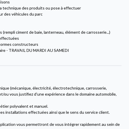
aisons
la technique des produits ou pose à effectuer
eur des véhicules du parc
s (rempli ciment de baie, lanterneau, élément de carrosserie...)
s effectuées
s normes constructeurs
daire - TRAVAIL DU MARDI AU SAMEDI
ique (mécanique, électricité, électrotechnique, carrosserie,
) et/ou vous justifiez d'une expérience dans le domaine automobile,
étier polyvalent et manuel.
s installations effectuées ainsi que le sens du service client.
implication vous permettront de vous intégrer rapidement au sein de