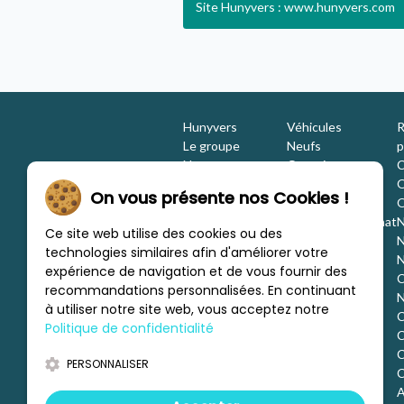
Site Hunyvers : www.hunyvers.com
Hunyvers
Véhicules
R
Le groupe
Neufs
p
Nos engagements
Occasions
C
Les équipes
Promotions
O
On vous présente nos Cookies !
Nous rejoindre
Location
O
Investisseurs
Estimation / Rachat
N
Ce site web utilise des cookies ou des
Nos marques
Aménagement
N
technologies similaires afin d'améliorer votre
Les concessions
Financement
N
expérience de navigation et de vous fournir des
Nous trouver
C
recommandations personnalisées. En continuant
c
N
à utiliser notre site web, vous acceptez notre
C
Politique de confidentialité
C
d
C
PERSONNALISER
o
C
o
A