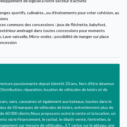
veloppement de logiciel à notre secteur d'activité
lenges sportifs, culinaires...ou d'événements pour créer cohésion, au
sions
paces communs des concessions : jeux de fléchette, babyfoot,
 extérieur aménagé dans toutes concessions pour moments
, Lave-vaisselle, Micro-ondes : possibilité de manger sur place
oncession
s
nture passionnante depuis bientôt 20 ans, fiers d'être devenus
 Distribution, réparation, location de véhicules de loisirs et de
cars, vans, caravanes et également aux bateaux, basées dans le
plus de 50 marques de véhicules de loisirs, entretiennent plus de
de 60 000 clients.Nous proposons outre la vente et la location, un
 via le Financement, le rachat, le dépôt-vente, l'entretien, la
ménagement sur-mesure de véhicules... ET cerise sur le gâteau, une