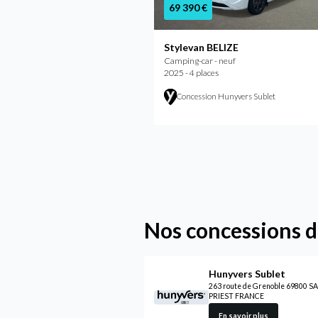
69 390 €
Stylevan BELIZE
Camping-car - neuf
2025 - 4 places
Concession Hunyvers Sublet
Nos concessions 
Hunyvers Sublet
263 route de Grenoble 69800 S
PRIEST FRANCE
En savoir plus