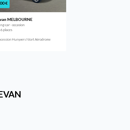
00 €
evan MELBOURNE
g-car - occasion
 6 places
cession Hunyvers Niort Aérodrome
YLEVAN