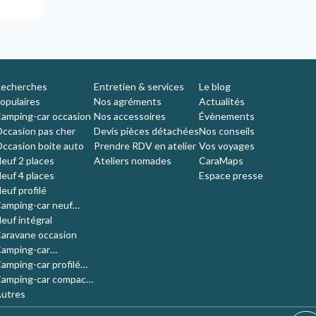
echerches
Entretien & services
Le blog
opulaires
Nos agréments
Actualités
amping-car occasion
Nos accessoires
Évènements
ccasion pas cher
Devis pièces détachées
Nos conseils
ccasion boite auto
Prendre RDV en atelier
Vos voyages
euf 2 places
Ateliers nomades
CaraMaps
euf 4 places
Espace presse
euf profilé
amping-car neuf
ompact
euf intégral
aravane occasion
amping-car
'occasion 4 places
amping-car profilé
ccasion
amping-car compact
ccasion
utres