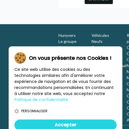
Hunyvers
Véhicules
R
Le groupe
Neufs
p
Nos engagements
Occasions
C
Les équipes
Promotions
O
On vous présente nos Cookies !
Nous rejoindre
Location
O
Investisseurs
Estimation / Rachat
N
Ce site web utilise des cookies ou des
Nos marques
Aménagement
N
technologies similaires afin d'améliorer votre
Les concessions
Financement
N
expérience de navigation et de vous fournir des
Nous trouver
C
recommandations personnalisées. En continuant
c
N
à utiliser notre site web, vous acceptez notre
C
Politique de confidentialité
C
d
C
PERSONNALISER
o
C
o
A
Accepter