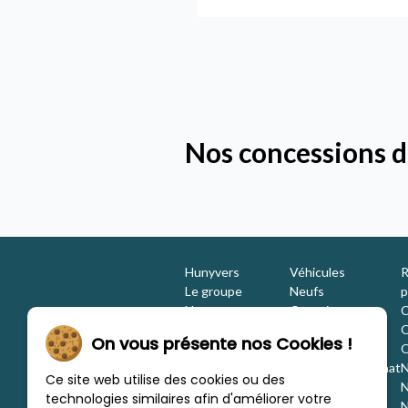
Nos concessions d
Hunyvers
Véhicules
R
Le groupe
Neufs
p
Nos engagements
Occasions
C
Les équipes
Promotions
O
On vous présente nos Cookies !
Nous rejoindre
Location
O
Investisseurs
Estimation / Rachat
N
Ce site web utilise des cookies ou des
Nos marques
Aménagement
N
technologies similaires afin d'améliorer votre
Les concessions
Financement
N