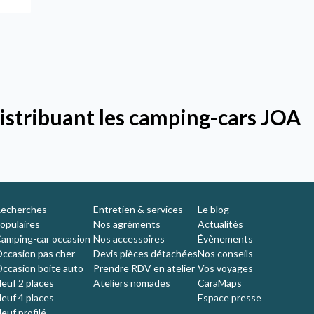
istribuant les camping-cars JOA
echerches
Entretien & services
Le blog
opulaires
Nos agréments
Actualités
amping-car occasion
Nos accessoires
Évènements
ccasion pas cher
Devis pièces détachées
Nos conseils
ccasion boite auto
Prendre RDV en atelier
Vos voyages
euf 2 places
Ateliers nomades
CaraMaps
euf 4 places
Espace presse
euf profilé