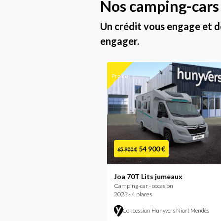
Nos camping-cars
Un crédit vous engage et d
engager.
Promo
54 900 €
65 900 €
Joa 70T Lits jumeaux
Camping-car - occasion
2023 - 4 places
Concession Hunyvers Niort Mendès