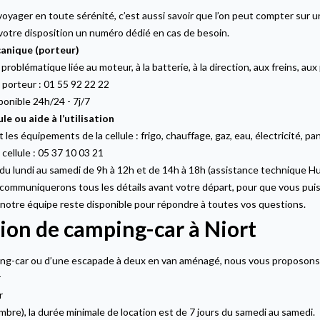
oyager en toute sérénité, c’est aussi savoir que l’on peut compter sur un
votre disposition un numéro dédié en cas de besoin.
anique (porteur)
problématique liée au moteur, à la batterie, à la direction, aux freins, aux
 porteur : 01 55 92 22 22
ponible 24h/24 - 7j/7
le ou aide à l’utilisation
les équipements de la cellule : frigo, chauffage, gaz, eau, électricité, pa
cellule : 05 37 10 03 21
du lundi au samedi de 9h à 12h et de 14h à 18h (assistance technique H
ommuniquerons tous les détails avant votre départ, pour que vous puissie
 notre équipe reste disponible pour répondre à toutes vos questions.
tion de camping-car à Niort
ing-car ou d’une escapade à deux en van aménagé, nous vous proposons 
r
r
mbre), la durée minimale de location est de 7 jours du samedi au samedi.