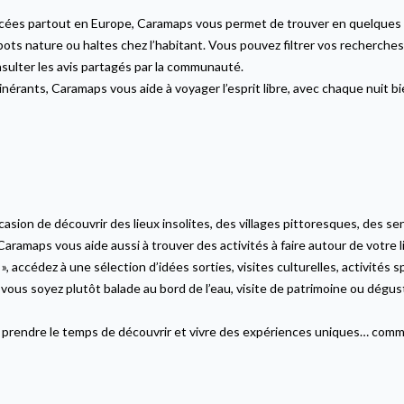
ées partout en Europe, Caramaps vous permet de trouver en quelques clic
pots nature ou haltes chez l’habitant. Vous pouvez filtrer vos recherches 
ulter les avis partagés par la communauté.
tinérants, Caramaps vous aide à voyager l’esprit libre, avec chaque nuit b
ccasion de découvrir des lieux insolites, des villages pittoresques, des 
aramaps vous aide aussi à trouver des activités à faire autour de votre 
 », accédez à une sélection d’idées sorties, visites culturelles, activités 
us soyez plutôt balade au bord de l’eau, visite de patrimoine ou dégust
t, prendre le temps de découvrir et vivre des expériences uniques… comm