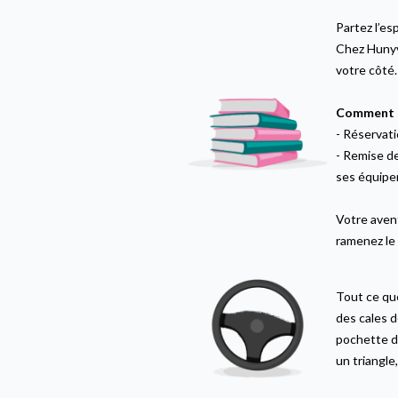
Partez l’esp
Chez Hunyv
votre côté
Comment s
-
Réservat
-
Remise de
ses équipe
Votre avent
ramenez le 
Tout ce que
des cales d
pochette de
un triangle