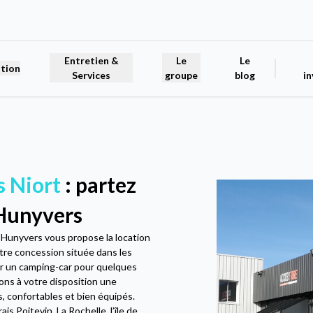
Entretien &
Le
Le
tion
Services
groupe
blog
in
 Niort
: partez
 Hunyvers
? Hunyvers vous propose la location
otre concession située dans les
r un camping-car pour quelques
ons à votre disposition une
s, confortables et bien équipés.
is Poitevin, La Rochelle, l’île de