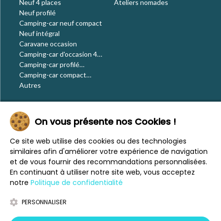
Neuf 4 places
Ateliers nomades
Neuf profilé
Camping-car neuf compact
Neuf intégral
Caravane occasion
Camping-car d'occasion 4
places
Camping-car profilé
occasion
Camping-car compact
occasion
Autres
Le blog
On vous présente nos Cookies !
Actualités
Évènements
Ce site web utilise des cookies ou des technologies
Nos conseils
similaires afin d'améliorer votre expérience de navigation
Vos voyages
et de vous fournir des recommandations personnalisées.
CaraMaps
En continuant à utiliser notre site web, vous acceptez
Espace presse
notre
Politique de confidentialité
PERSONNALISER
Mentions légales
Politique de confidentialité