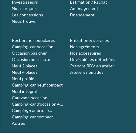
Investisseurs
Estimation / Rachat
Nos marques
Aménagement
Les concessions
Financement
Nous trouver
Recherches populaires
Entretien & services
Camping-car occasion
Nos agréments
Occasion pas cher
Nos accessoires
Occasion boite auto
Devis pièces détachées
Neuf 2 places
Prendre RDV en atelier
Neuf 4 places
Ateliers nomades
Neuf profilé
Camping-car neuf compact
Neuf intégral
Caravane occasion
Camping-car d'occasion 4
places
Camping-car profilé
occasion
Camping-car compact
occasion
Autres