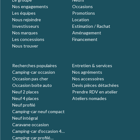
Nos engagements
Occasions
Les équipes
Promotions
Nous rejoindre
Location
Investisseurs
Estimation / Rachat
Nos marques
Aménagement
Les concessions
Financement
Nous trouver
Recherches populaires
Entretien & services
Camping-car occasion
Nos agréments
Occasion pas cher
Nos accessoires
Occasion boite auto
Devis pièces détachées
Neuf 2 places
Prendre RDV en atelier
Neuf 4 places
Ateliers nomades
Neuf profilé
Camping-car neuf compact
Neuf intégral
Caravane occasion
Camping-car d'occasion 4
places
Camping-car profilé