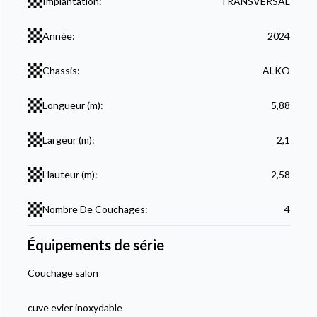
Implantation:
TRANSVERSAL
Année:
2024
Chassis:
ALKO
Longueur (m):
5,88
Largeur (m):
2,1
Hauteur (m):
2,58
Nombre De Couchages:
4
Équipements de série
Couchage salon
cuve evier inoxydable