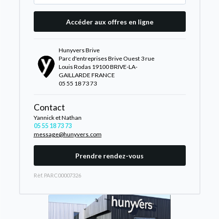
Accéder aux offres en ligne
Hunyvers Brive
Parc d'entreprises Brive Ouest 3 rue
Louis Rodas 19100 BRIVE-LA-
GAILLARDE FRANCE
05 55 18 73 73
Contact
Yannick et Nathan
05 55 18 73 73
message@hunyvers.com
Prendre rendez-vous
Rèf. PARC00007326