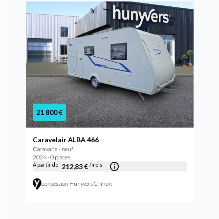
21 800 €
Caravelair ALBA 466
Caravane - neuf
2024 - 0 places
À partir de
/mois
212,83 €
Concession Hunyvers Chinon