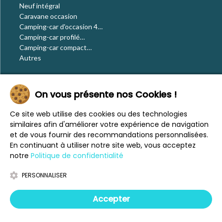
Neuf intégral
Caravane occasion
Camping-car d'occasion 4
places
Camping-car profilé
occasion
Camping-car compact
occasion
Autres
Le blog
On vous présente nos Cookies !
Actualités
Évènements
Ce site web utilise des cookies ou des technologies
Nos conseils
similaires afin d'améliorer votre expérience de navigation
Vos voyages
et de vous fournir des recommandations personnalisées.
CaraMaps
En continuant à utiliser notre site web, vous acceptez
Espace presse
notre
Politique de confidentialité
PERSONNALISER
Mentions légales
Politique de confidentialité
Accepter