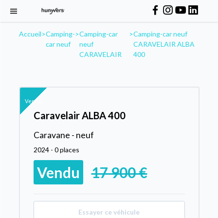
Accueil
>
Camping-
>
Camping-car
>
Camping-car neuf
car neuf
neuf
CARAVELAIR ALBA
CARAVELAIR
400
Vendu
Caravelair ALBA 400
Caravane - neuf
2024 - 0 places
Vendu
17 900 €
Essayer ce véhicule