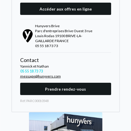
Accéder aux offres en ligne
Hunyvers Brive
Parc d'entreprises Brive Ouest 3 rue
Louis Rodas 19100 BRIVE-LA-
GAILLARDE FRANCE
05 55 18 73 73
Contact
Yannick et Nathan
05 55 18 73 73
message@hunyvers.com
Prendre rendez-vous
Rèf. PARC00010548