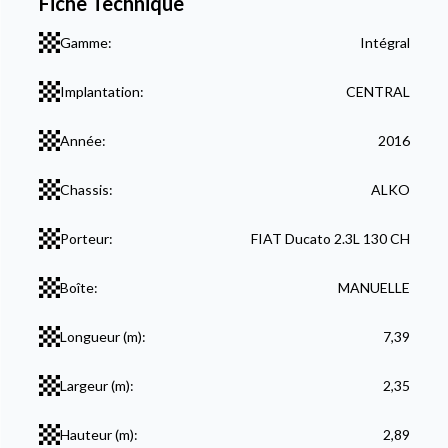
Fiche Technique
Gamme:
Intégral
Implantation:
CENTRAL
Année:
2016
Chassis:
ALKO
Porteur:
FIAT Ducato 2.3L 130 CH
Boîte:
MANUELLE
Longueur (m):
7,39
Largeur (m):
2,35
Hauteur (m):
2,89