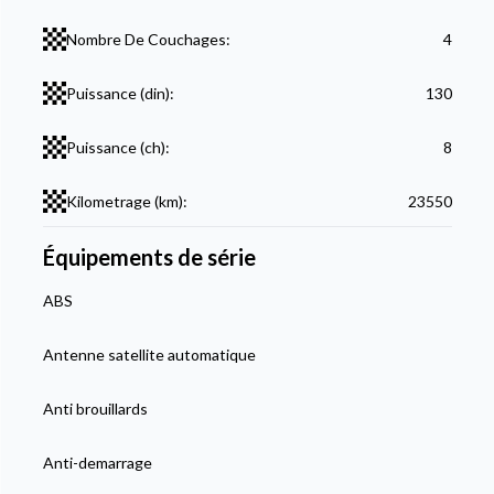
Nombre De Couchages:
4
Puissance (din):
130
Puissance (ch):
8
Kilometrage (km):
23550
Équipements de série
ABS
Antenne satellite automatique
Anti brouillards
Anti-demarrage