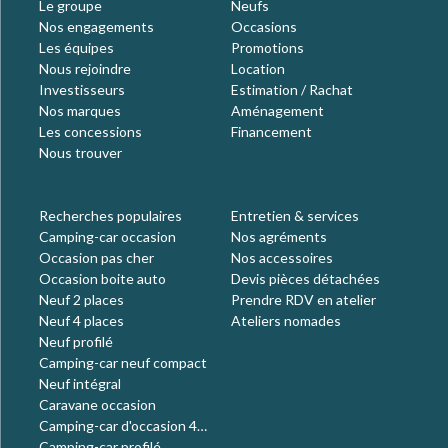
Le groupe
Neufs
Nos engagements
Occasions
Les équipes
Promotions
Nous rejoindre
Location
Investisseurs
Estimation / Rachat
Nos marques
Aménagement
Les concessions
Financement
Nous trouver
Recherches populaires
Entretien & services
Camping-car occasion
Nos agréments
Occasion pas cher
Nos accessoires
Occasion boite auto
Devis pièces détachées
Neuf 2 places
Prendre RDV en atelier
Neuf 4 places
Ateliers nomades
Neuf profilé
Camping-car neuf compact
Neuf intégral
Caravane occasion
Camping-car d'occasion 4
places
Camping-car profilé