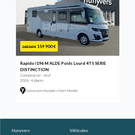
159 900 €
168 260 €
Rapido i196 M ALDE Poids Lourd 4T5 SERIE
DISTINCTION
Camping-car - neuf
2026 - 4 places
Concession Hunyvers Niort Mendès
Hunyvers
Véhicules