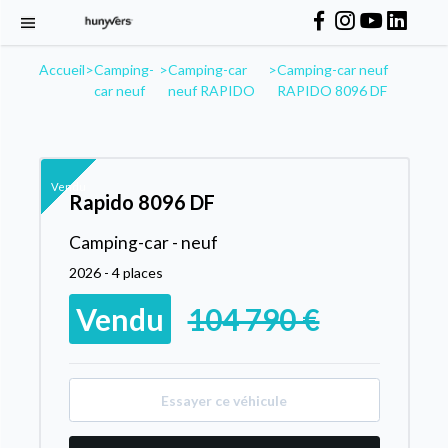
Accueil
>
Camping-
>
Camping-car
>
Camping-car neuf
car neuf
neuf RAPIDO
RAPIDO 8096 DF
Vendu
Rapido 8096 DF
Camping-car - neuf
2026 - 4 places
Vendu
104 790 €
Essayer ce véhicule