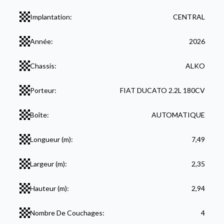
Implantation:
CENTRAL
Année:
2026
Chassis:
ALKO
Porteur:
FIAT DUCATO 2.2L 180CV
Boîte:
AUTOMATIQUE
Longueur (m):
7,49
Largeur (m):
2,35
Hauteur (m):
2,94
Nombre De Couchages:
4