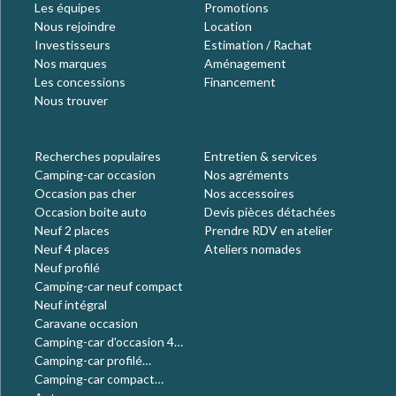
Les équipes
Promotions
Nous rejoindre
Location
Investisseurs
Estimation / Rachat
Nos marques
Aménagement
Les concessions
Financement
Nous trouver
Recherches populaires
Entretien & services
Camping-car occasion
Nos agréments
Occasion pas cher
Nos accessoires
Occasion boite auto
Devis pièces détachées
Neuf 2 places
Prendre RDV en atelier
Neuf 4 places
Ateliers nomades
Neuf profilé
Camping-car neuf compact
Neuf intégral
Caravane occasion
Camping-car d'occasion 4
places
Camping-car profilé
occasion
Camping-car compact