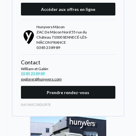
Accéder aux offres en ligne
Hunyvers Mâcon
ZAC De Mâcon Nord 55 rue du
Château 71000 SENNECÉ-LÈS-
MÂCON FRANCE
03 85 23 89 89
Contact
William et Gabin
03 85 23 89 89
explorer@hunyvers.com
Prendre rendez-vous
Rèf. PARC00010978