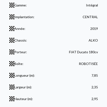
Gamme:
Intégral
Implantation:
CENTRAL
Année:
2019
Chassis:
ALKO
Porteur:
FIAT Ducato 180cv
Boîte:
ROBOTISÉE
Longueur (m):
7,85
Largeur (m):
2,35
Hauteur (m):
2,95