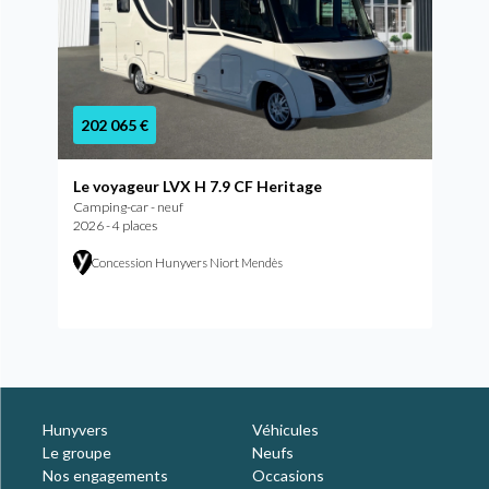
202 065 €
Le voyageur LVX H 7.9 CF Heritage
Camping-car - neuf
2026 - 4 places
Concession Hunyvers Niort Mendès
Hunyvers
Véhicules
Le groupe
Neufs
Nos engagements
Occasions