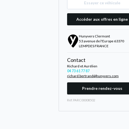
Essayer ce véhicule
Accéder aux offres en ligne
Hunyvers Clermont
53 avenue de l'Europe 63370
LEMPDES FRANCE
Contact
Richard et Aurélien
04 73 61 77 87
richard.bertrand@hunyvers.com
Prendre rendez-vous
Rèf. PARC00008502