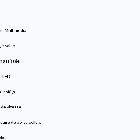
io Multimedia
e salon
n assistée
ge LED
de sièges
 de vitesse
aire de porte cellule
élos