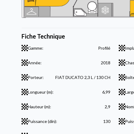
Fiche Technique
Gamme:
Profilé
Impl
Année:
2018
Chas
Porteur:
FIAT DUCATO 2,3 L / 130 CH
Boît
Longueur (m):
6,99
Larg
Hauteur (m):
2,9
Nomb
Puissance (din):
130
Puis