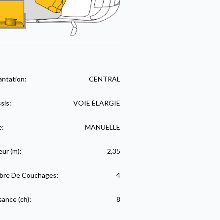
antation:
CENTRAL
sis:
VOIE ÉLARGIE
e:
MANUELLE
eur (m):
2,35
re De Couchages:
4
sance (ch):
8