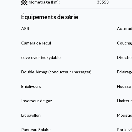
Kilometrage (km):
33553
Équipements de série
ASR
Autorad
Caméra de recul
Couchag
cuve evier inoxydable
Directio
Double Airbag (conducteur+passager)
Eclaira
Enjoliveurs
Housse 
Inverseur de gaz
Limiteur
Lit pavillon
Moustiqu
Panneau Solaire
Porte v