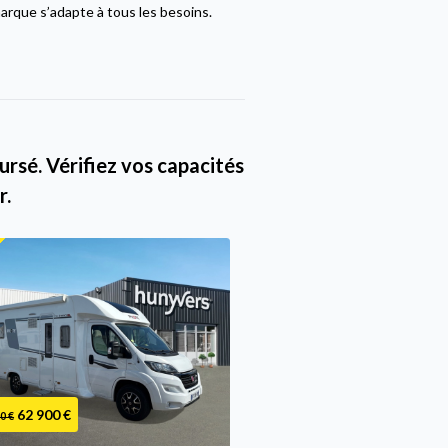
arque s’adapte à tous les besoins.
rsé. Vérifiez vos capacités
r.
62 900 €
69 900 €
0 €