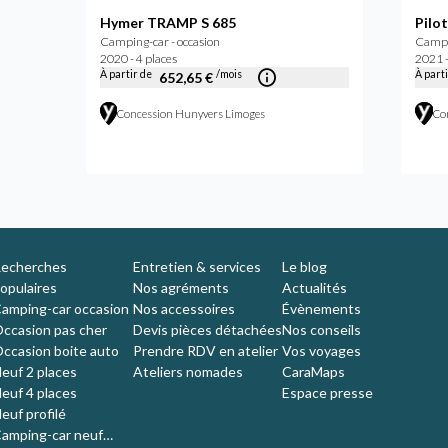
ion
Hymer TRAMP S 685
Pilo
Camping-car - occasion
Campin
2020 - 4 places
2021 -
À partir de
/mois
À part
652,65 €
Concession Hunyvers Limoges
Co
echerches
Entretien & services
Le blog
opulaires
Nos agréments
Actualités
amping-car occasion
Nos accessoires
Évènements
ccasion pas cher
Devis pièces détachées
Nos conseils
ccasion boite auto
Prendre RDV en atelier
Vos voyages
euf 2 places
Ateliers nomades
CaraMaps
euf 4 places
Espace presse
euf profilé
amping-car neuf