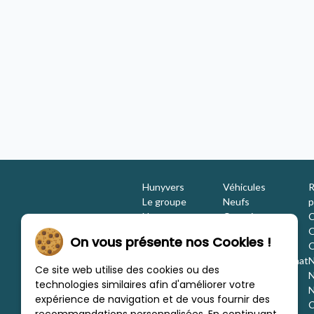
88 TITANIUM ULTIMATE
Sunlight T 690 L Adventure Édit
ccasion
Camping-car - occasion
2024 - 4 places
À partir de
/mois
636,22 €
unyvers Sublet
Concession Hunyvers Brive
Hunyvers
Véhicules
R
Le groupe
Neufs
p
Nos engagements
Occasions
C
Les équipes
Promotions
O
On vous présente nos Cookies !
Nous rejoindre
Location
O
Investisseurs
Estimation / Rachat
N
Ce site web utilise des cookies ou des
Nos marques
Aménagement
N
technologies similaires afin d'améliorer votre
Les concessions
Financement
N
expérience de navigation et de vous fournir des
Nous trouver
C