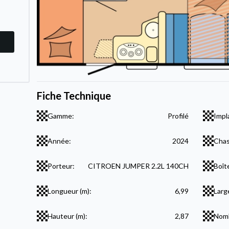
Fiche Technique
Gamme:
Profilé
Impl
Année:
2024
Chas
Porteur:
CITROEN JUMPER 2.2L 140CH
Boît
Longueur (m):
6,99
Larg
Hauteur (m):
2,87
Nomb