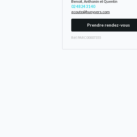
Benoit, Anthonin et Quentin
02 48 24 31 40
ecoute@hunyvers.com
Prendre rendez-vous
Rèf. PARC00007355