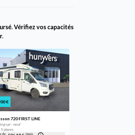
rsé. Vérifiez vos capacités
r.
Promo
900 €
59 900 €
62 400 €
sson 720 FIRST LINE
Itineo PS700
ng-car - neuf
Camping-car - occasion
 5 places
2024 - 5 places
ir de
/mois
À partir de
/mois