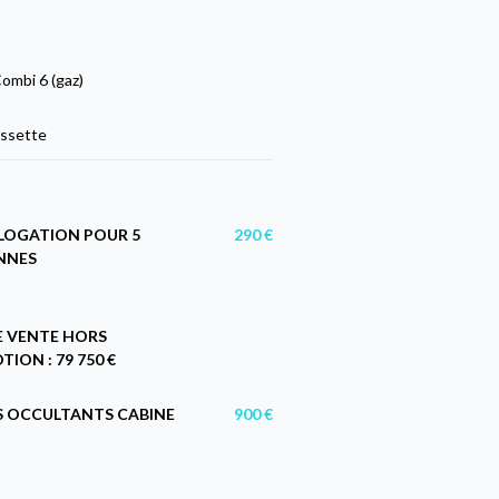
ombi 6 (gaz)
ssette
OGATION POUR 5
290 €
NNES
E VENTE HORS
ION : 79 750 €
S OCCULTANTS CABINE
900 €