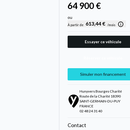
64 900 €
ou
613,44 €
À partir de
/mois
Essayer ce véhicule
Réserver ce véhicule
Simuler mon financement
Hunyvers Bourges Charité
Route de la Charité 18390
SAINT-GERMAIN-DU-PUY
FRANCE
02 48 24 31 40
Contact