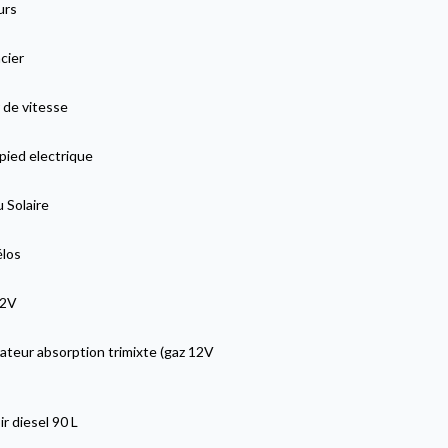
urs
cier
 de vitesse
pied electrique
 Solaire
élos
12V
ateur absorption trimixte (gaz 12V
r diesel 90 L