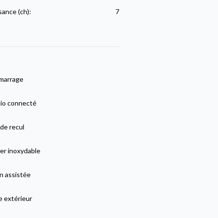
sance (ch):
7
marrage
io connecté
de recul
er inoxydable
n assistée
e extérieur