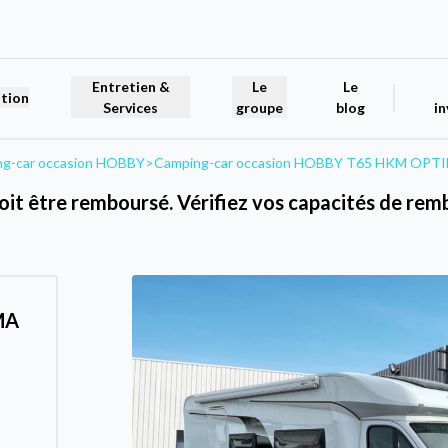
Entretien &
Le
Le
tion
Services
groupe
blog
in
g-car occasion HOBBY
>
Camping-car occasion HOBBY T65 HKM OP
oit être remboursé. Vérifiez vos capacités de r
MA