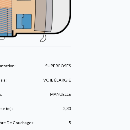
antation:
SUPERPOSÉS
sis:
VOIE ÉLARGIE
e:
MANUELLE
eur (m):
2,33
re De Couchages:
5