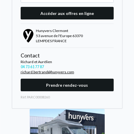
Accéder aux offres en ligne
Hunyvers Clermont
53 avenue de l'Europe 63370
LEMPDES FRANCE
Contact
Richard et Aurélien
04 73 61 77 87
richard.bertrand@hunyvers.com
Prendre rendez-vous
Rèf. PARC00008260