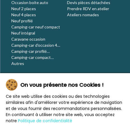
Occasion boite auto
Devis pièces détachées
Neuf 2 places
Prendre RDV en atelier
Neuf 4 places
Ateliers nomades
Neuf profilé
Camping-car neuf compact
Neuf intégral
Caravane occasion
Camping-car d'occasion 4
places
Camping-car profilé
occasion
Camping-car compact
occasion
Autres
Le blog
On vous présente nos Cookies !
Actualités
Évènements
Ce site web utilise des cookies ou des technologies
Nos conseils
similaires afin d'améliorer votre expérience de navigation
Vos voyages
et de vous fournir des recommandations personnalisées.
CaraMaps
En continuant à utiliser notre site web, vous acceptez
Espace presse
notre
Politique de confidentialité