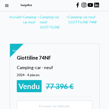
Accueil
>
Camping-
>
Camping-car
>
Camping-car neuf
car neuf
neuf
GIOTTILINE 74NF
GIOTTILINE
Vendu
Giottiline 74NF
Camping-car - neuf
2024 - 4 places
Vendu
77 396 €
Essayer ce véhicule