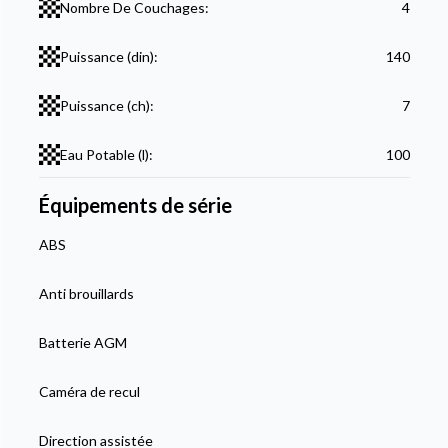
Nombre De Couchages:
4
Puissance (din):
140
Puissance (ch):
7
Eau Potable (l):
100
Équipements de série
ABS
Anti brouillards
Batterie AGM
Caméra de recul
Direction assistée