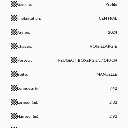
Gamme:
Profilé
Implantation:
CENTRAL
Année:
2024
Chassis:
VOIE ÉLARGIE
Porteur:
PEUGEOT BOXER 2,2 L / 140 CH
Boîte:
MANUELLE
Longueur (m):
7,42
Largeur (m):
2,32
Hauteur (m):
2,92