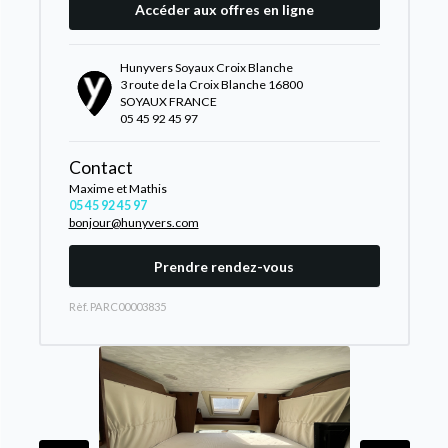
Accéder aux offres en ligne
Hunyvers Soyaux Croix Blanche
3 route de la Croix Blanche 16800
SOYAUX FRANCE
05 45 92 45 97
Contact
Maxime et Mathis
05 45 92 45 97
bonjour@hunyvers.com
Prendre rendez-vous
Rèf. PARC00003835