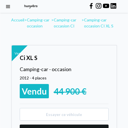
Accueil
>
Camping-car
>
Camping-car
>
Camping-car
occasion
occasion CI
occasion CI XL S
Vendu
Ci XL S
Camping-car - occasion
2012 - 4 places
Vendu
44 900 €
Essayer ce véhicule