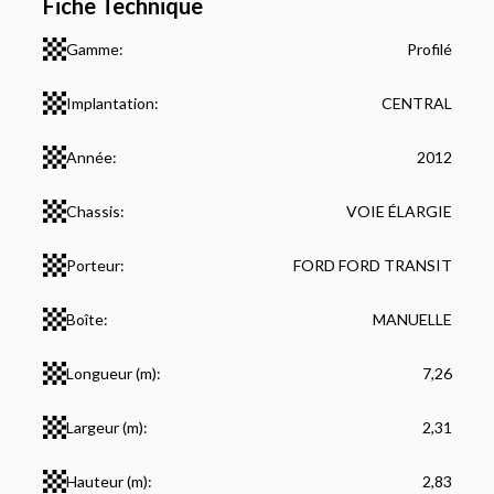
Fiche Technique
Gamme:
Profilé
Implantation:
CENTRAL
Année:
2012
Chassis:
VOIE ÉLARGIE
Porteur:
FORD FORD TRANSIT
Boîte:
MANUELLE
Longueur (m):
7,26
Largeur (m):
2,31
Hauteur (m):
2,83