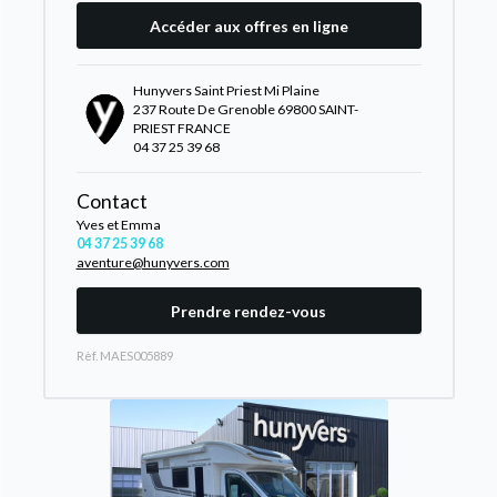
Accéder aux offres en ligne
Hunyvers Saint Priest Mi Plaine
237 Route De Grenoble 69800 SAINT-
PRIEST FRANCE
04 37 25 39 68
Contact
Yves et Emma
04 37 25 39 68
aventure@hunyvers.com
Prendre rendez-vous
Rèf. MAES005889