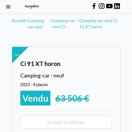
Accueil
>
Camping-
>
Camping-car
>
Camping-car neuf CI
car neuf
neuf CI
91 XT horon
Vendu
Ci 91 XT horon
Camping-car - neuf
2023 - 4 places
Vendu
63 506 €
Essayer ce véhicule