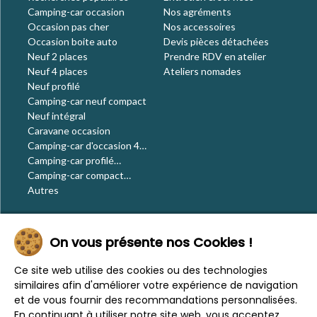
Camping-car occasion
Nos agréments
Occasion pas cher
Nos accessoires
Occasion boite auto
Devis pièces détachées
Neuf 2 places
Prendre RDV en atelier
Neuf 4 places
Ateliers nomades
Neuf profilé
Camping-car neuf compact
Neuf intégral
Caravane occasion
Camping-car d'occasion 4
places
Camping-car profilé
occasion
Camping-car compact
occasion
Autres
Le blog
On vous présente nos Cookies !
Actualités
Évènements
Ce site web utilise des cookies ou des technologies
Nos conseils
similaires afin d'améliorer votre expérience de navigation
Vos voyages
et de vous fournir des recommandations personnalisées.
CaraMaps
En continuant à utiliser notre site web, vous acceptez