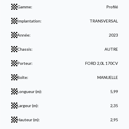
Gamme:
Profilé
Implantation:
TRANSVERSAL
Année:
2023
Chassis:
AUTRE
Porteur:
FORD 2,0L 170CV
Boîte:
MANUELLE
Longueur (m):
5,99
Largeur (m):
2,35
Hauteur (m):
2,95