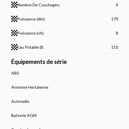
Nombre De Couchages:
4
Puissance (din):
170
Puissance (ch):
8
Eau Potable (l):
110
Équipements de série
ABS
Antenne Hertzienne
Autoradio
Batterie AGM