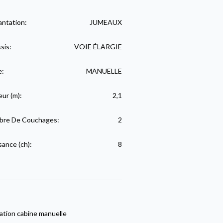
antation:
JUMEAUX
sis:
VOIE ÉLARGIE
e:
MANUELLE
eur (m):
2,1
re De Couchages:
2
sance (ch):
8
ation cabine manuelle