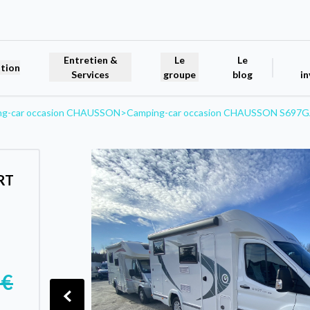
Entretien &
Le
Le
tion
Services
groupe
blog
in
ng-car occasion CHAUSSON
>
Camping-car occasion CHAUSSON S697
RT
 €