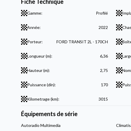
Fiche Technique
Gamme:
Profilé
Impl
Année:
2022
Chas
Porteur:
FORD TRANSIT 2L - 170CH
Boît
Longueur (m):
6,36
Larg
Hauteur (m):
2,75
Nomb
Puissance (din):
170
Puis
Kilometrage (km):
3015
Équipements de série
Autoradio Multimedia
Climatis