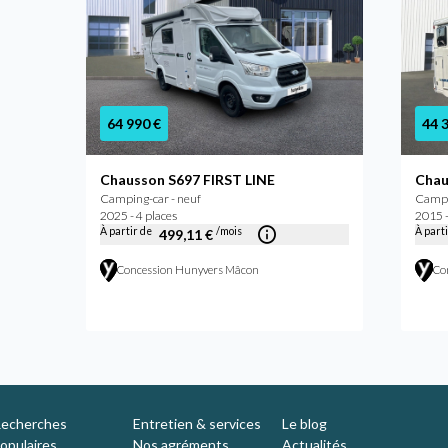
64 990 €
44 
Chausson S697 FIRST LINE
Chau
Camping-car - neuf
Campin
2025 - 4 places
2015 -
À partir de
/mois
À part
499,11 €
Concession Hunyvers Mâcon
Co
echerches
Entretien & services
Le blog
opulaires
Nos agréments
Actualités