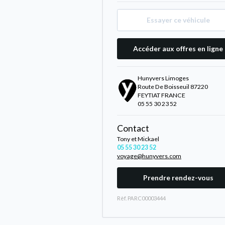
Essayer ce véhicule
Accéder aux offres en ligne
Hunyvers Limoges
Route De Boisseuil 87220
FEYTIAT FRANCE
05 55 30 23 52
Contact
Tony et Mickael
05 55 30 23 52
voyage@hunyvers.com
Prendre rendez-vous
Rèf. PARC00003444