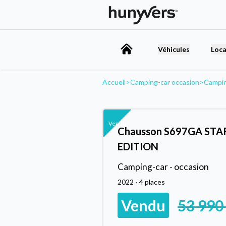
Véhicules
Loca
Accueil
>
Camping-car occasion
>
Campi
Vendu
Chausson S697GA STA
EDITION
Camping-car - occasion
2022 - 4 places
Vendu
53 990