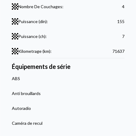
Nombre De Couchages:
4
Puissance (din):
155
Puissance (ch):
7
Kilometrage (km):
71637
Équipements de série
ABS
Anti brouillards
Autoradio
Caméra de recul