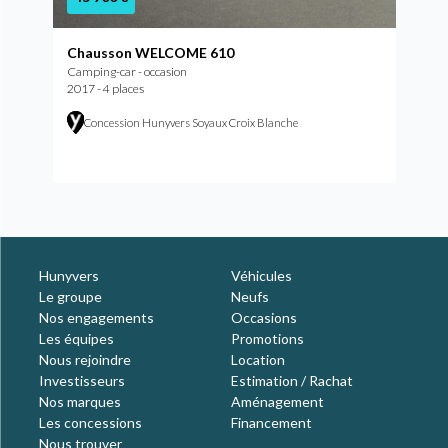
Chausson WELCOME 610
Camping-car - occasion
2017 - 4 places
Concession Hunyvers Soyaux Croix Blanche
Hunyvers
Véhicules
Le groupe
Neufs
Nos engagements
Occasions
Les équipes
Promotions
Nous rejoindre
Location
Investisseurs
Estimation / Rachat
Nos marques
Aménagement
Les concessions
Financement
Nous trouver