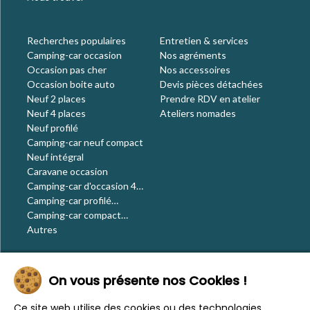
Recherches populaires
Entretien & services
Camping-car occasion
Nos agréments
Occasion pas cher
Nos accessoires
Occasion boite auto
Devis pièces détachées
Neuf 2 places
Prendre RDV en atelier
Neuf 4 places
Ateliers nomades
Neuf profilé
Camping-car neuf compact
Neuf intégral
Caravane occasion
Camping-car d'occasion 4
places
Camping-car profilé
occasion
Camping-car compact
occasion
Autres
Le blog
On vous présente nos Cookies !
Actualités
Évènements
Ce site web utilise des cookies ou des technologies