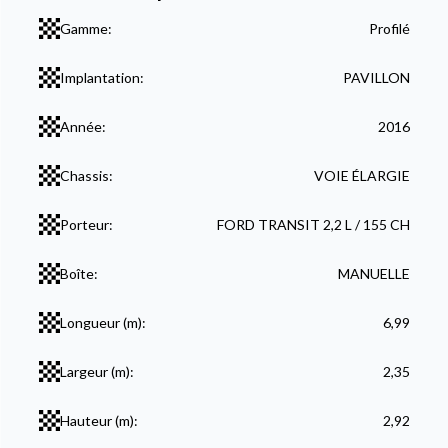
Gamme:
Profilé
Implantation:
PAVILLON
Année:
2016
Chassis:
VOIE ÉLARGIE
Porteur:
FORD TRANSIT 2,2 L / 155 CH
Boîte:
MANUELLE
Longueur (m):
6,99
Largeur (m):
2,35
Hauteur (m):
2,92