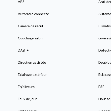
ABS
Anti-de
Autoradio connecté
Autorad
Caméra de recul
Climatis
Couchage salon
cuve evi
DAB_+
Detecti
Direction assistée
Double 
Eclairage extérieur
Eclaira
Enjoliveurs
ESP
Feux de jour
Housse 
Jantes acier
Kit anti