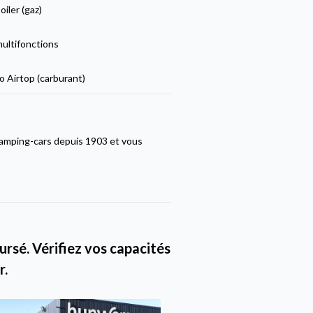
iler (gaz)
multifonctions
 Airtop (carburant)
amping-cars depuis 1903 et vous
rsé. Vérifiez vos capacités
r.