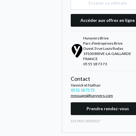
Essayer ce véhicule
Accéder aux offres en ligne
Hunyvers Brive
Parc d'entreprises Brive
Ouest 3 rue Louis Rodas
19100 BRIVE-LA-GAILLARDE
FRANCE
05 55 18 73 73
Contact
Yannick et Nathan
05 55 18 73 73
message@hunyvers.com
Prendre rendez-vous
Rèf. PARC00005427