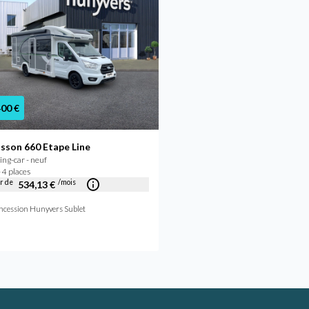
400 €
59 440 €
sson 660 Etape Line
Chausson 640 FIRST ED
ng-car - neuf
Camping-car - occasion
 4 places
2023 - 4 places
ir de
/mois
À partir de
/mois
534,13 €
561,70 €
Concession Hunyvers Bourges
ncession Hunyvers Sublet
Doulchard