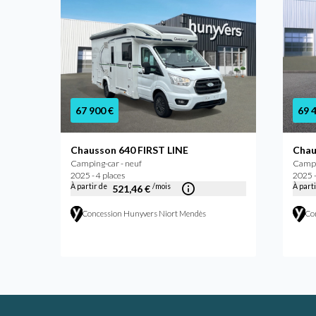
67 900 €
69 
ATE
Chausson 640 FIRST LINE
Chau
Camping-car - neuf
Campi
2025 - 4 places
2025 -
À partir de
/mois
À part
521,46 €
Concession Hunyvers Niort Mendès
Co