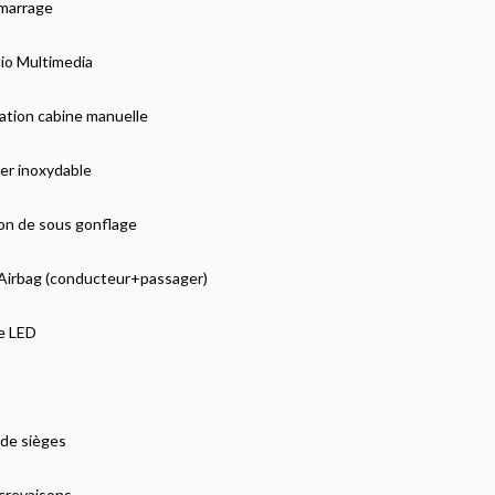
marrage
io Multimedia
ation cabine manuelle
er inoxydable
on de sous gonflage
Airbag (conducteur+passager)
ge LED
de sièges
 crevaisons