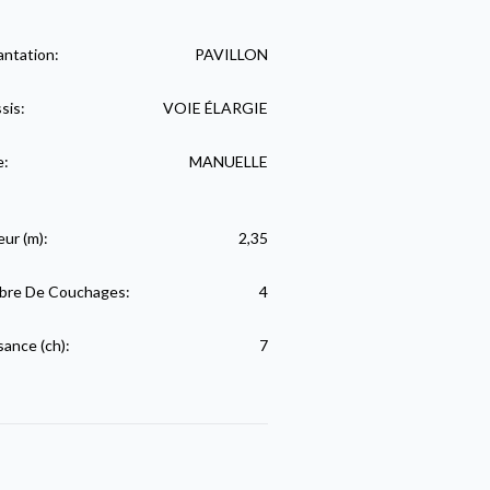
antation:
PAVILLON
sis:
VOIE ÉLARGIE
e:
MANUELLE
eur (m):
2,35
re De Couchages:
4
sance (ch):
7