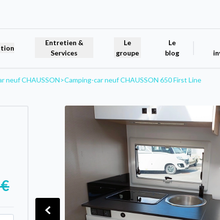
Entretien &
Le
Le
tion
Services
groupe
blog
in
ar neuf CHAUSSON
>
Camping-car neuf CHAUSSON 650 First Line
 €