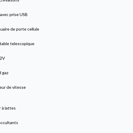
 avec prise USB
aire de porte cellule
 table telescopique
12V
 gaz
eur de vitesse
 à lattes
occultants