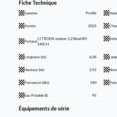
Fiche Technique
Gamme:
Profilé
Impl
Année:
2023
Chas
CITROEN Jumper 2,2 BlueHDI
Boît
Porteur:
140CH
Longueur (m):
6,36
Larg
Hauteur (m):
2,92
Nomb
Puissance (din):
140
Puis
Eau Potable (l):
95
Équipements de série