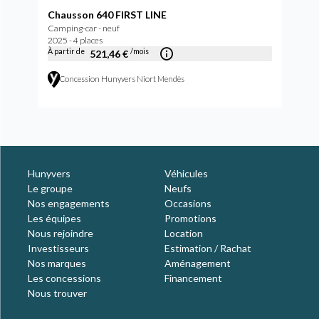
Chausson 640 FIRST LINE
Camping-car - neuf
2025 - 4 places
À partir de
/mois
521,46 €
Concession Hunyvers Niort Mendès
Hunyvers
Véhicules
Le groupe
Neufs
Nos engagements
Occasions
Les équipes
Promotions
Nous rejoindre
Location
Investisseurs
Estimation / Rachat
Nos marques
Aménagement
Les concessions
Financement
Nous trouver