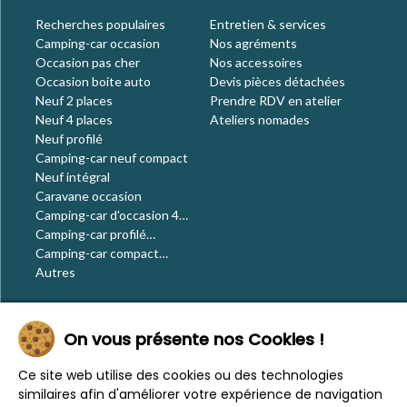
Recherches populaires
Entretien & services
Camping-car occasion
Nos agréments
Occasion pas cher
Nos accessoires
Occasion boite auto
Devis pièces détachées
Neuf 2 places
Prendre RDV en atelier
Neuf 4 places
Ateliers nomades
Neuf profilé
Camping-car neuf compact
Neuf intégral
Caravane occasion
Camping-car d'occasion 4
places
Camping-car profilé
occasion
Camping-car compact
occasion
Autres
Le blog
On vous présente nos Cookies !
Actualités
Évènements
Ce site web utilise des cookies ou des technologies
Nos conseils
similaires afin d'améliorer votre expérience de navigation
Vos voyages