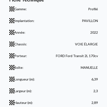
Gamme:
Profilé
Implantation:
PAVILLON
Année:
2022
Chassis:
VOIE ÉLARGIE
Porteur:
FORD Ford Transit 2L 170cv
Boîte:
MANUELLE
Longueur (m):
6,39
Largeur (m):
2,3
Hauteur (m):
2,89