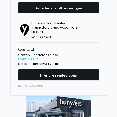
Accéder aux offres en ligne
Hunyvers Niort Mendès
4 rue Robert Turgot 79000 NIORT
FRANCE
05 49 33 41 76
Contact
Grégory, Christophe et Jade
05 49 33 41 76
compagnon@hunyvers.com
Prendre rendez-vous
Rèf. PARC00009347