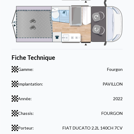
Fiche Technique
Gamme:
Fourgon
Implantation:
PAVILLON
Année:
2022
Chassis:
FOURGON
Porteur:
FIAT DUCATO 2.2L 140CH 7CV