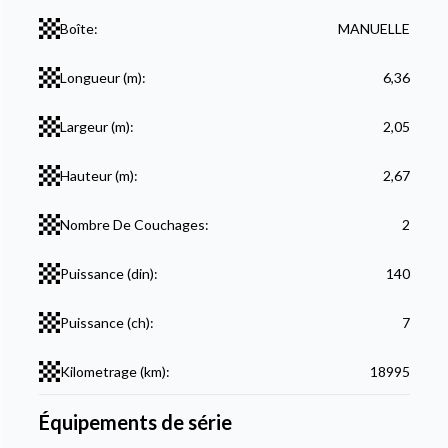
Boîte:
MANUELLE
Longueur (m):
6,36
Largeur (m):
2,05
Hauteur (m):
2,67
Nombre De Couchages:
2
Puissance (din):
140
Puissance (ch):
7
Kilometrage (km):
18995
Équipements de série