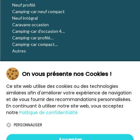
Neuf profilé
Camping-car neuf compact
Neuf intégral
Caravane occasion
Camping-car d'occasion 4
places
Camping-car profilé
occasion
Camping-car compact
occasion
Autres
Le blog
On vous présente nos Cookies !
Actualités
Évènements
Ce site web utilise des cookies ou des technologies
Nos conseils
similaires afin d'améliorer votre expérience de navigation
Vos voyages
et de vous fournir des recommandations personnalisées.
CaraMaps
En continuant à utiliser notre site web, vous acceptez
Espace presse
notre
Politique de confidentialité
PERSONNALISER
Mentions légales
Politique de confidentialité
Accepter