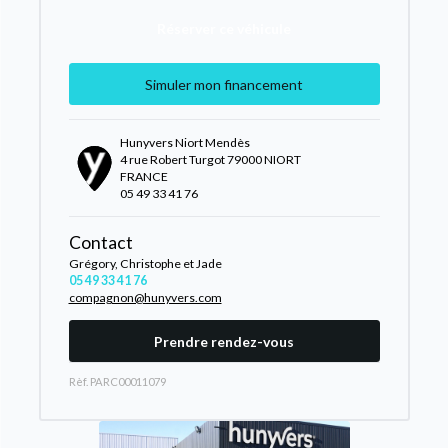
Réserver ce véhicule
Simuler mon financement
Hunyvers Niort Mendès
4 rue Robert Turgot 79000 NIORT
FRANCE
05 49 33 41 76
Contact
Grégory, Christophe et Jade
05 49 33 41 76
compagnon@hunyvers.com
Prendre rendez-vous
Rèf. PARC00011079