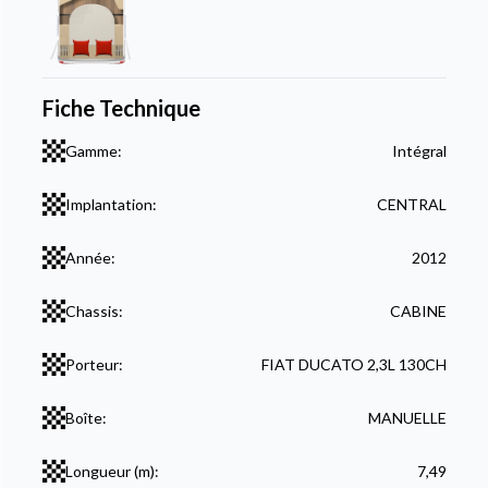
Fiche Technique
Gamme:
Intégral
Implantation:
CENTRAL
Année:
2012
Chassis:
CABINE
Porteur:
FIAT DUCATO 2,3L 130CH
Boîte:
MANUELLE
Longueur (m):
7,49