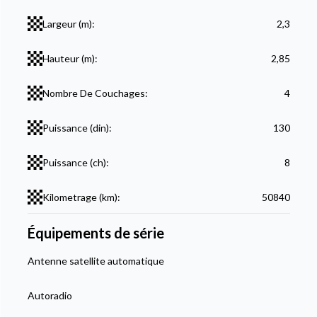
Largeur (m):
2,3
Hauteur (m):
2,85
Nombre De Couchages:
4
Puissance (din):
130
Puissance (ch):
8
Kilometrage (km):
50840
Équipements de série
Antenne satellite automatique
Autoradio