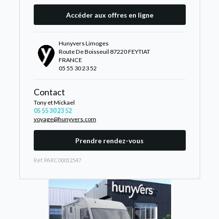
Accéder aux offres en ligne
Hunyvers Limoges
Route De Boisseuil 87220 FEYTIAT
FRANCE
05 55 30 23 52
Contact
Tony et Mickael
05 55 30 23 52
voyage@hunyvers.com
Prendre rendez-vous
Rèf. PARC00012547