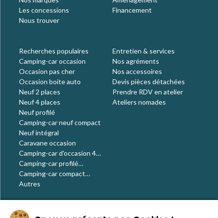
Les concessions
Financement
Nous trouver
Recherches populaires
Entretien & services
Camping-car occasion
Nos agréments
Occasion pas cher
Nos accessoires
Occasion boite auto
Devis pièces détachées
Neuf 2 places
Prendre RDV en atelier
Neuf 4 places
Ateliers nomades
Neuf profilé
Camping-car neuf compact
Neuf intégral
Caravane occasion
Camping-car d'occasion 4
places
Camping-car profilé
occasion
Camping-car compact
occasion
Autres
Le blog