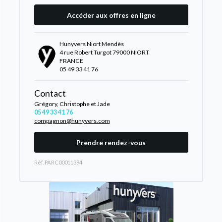
Accéder aux offres en ligne
Hunyvers Niort Mendès
4 rue Robert Turgot 79000 NIORT
FRANCE
05 49 33 41 76
Contact
Grégory, Christophe et Jade
05 49 33 41 76
compagnon@hunyvers.com
Prendre rendez-vous
Rèf. PARC00011394