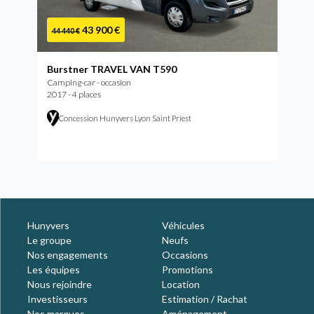
43 900 €
44 440 €
Burstner TRAVEL VAN T590
Camping-car - occasion
2017 - 4 places
Concession Hunyvers Lyon Saint Priest
Hunyvers
Véhicules
Le groupe
Neufs
Nos engagements
Occasions
Les équipes
Promotions
Nous rejoindre
Location
Investisseurs
Estimation / Rachat
Nos marques
Aménagement