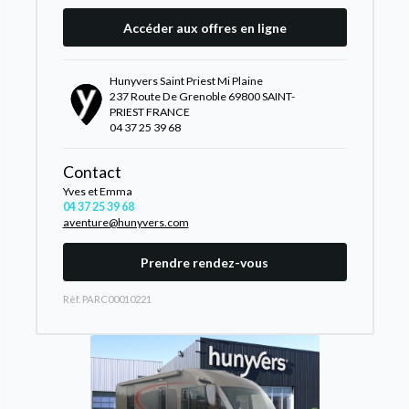
Accéder aux offres en ligne
Hunyvers Saint Priest Mi Plaine
237 Route De Grenoble 69800 SAINT-
PRIEST FRANCE
04 37 25 39 68
Contact
Yves et Emma
04 37 25 39 68
aventure@hunyvers.com
Prendre rendez-vous
Rèf. PARC00010221