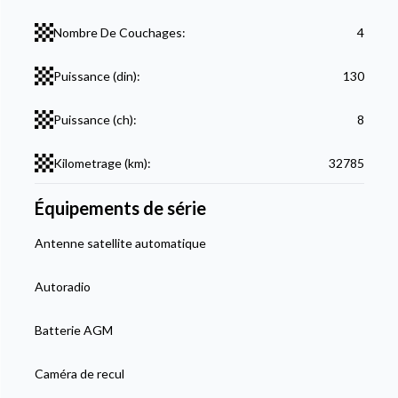
Nombre De Couchages:
4
Puissance (din):
130
Puissance (ch):
8
Kilometrage (km):
32785
Équipements de série
Antenne satellite automatique
Autoradio
Batterie AGM
Caméra de recul