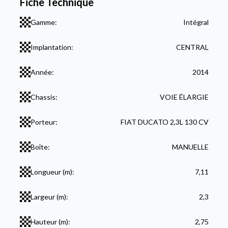
Fiche Technique
Gamme:
Intégral
Implantation:
CENTRAL
Année:
2014
Chassis:
VOIE ÉLARGIE
Porteur:
FIAT DUCATO 2,3L 130 CV
Boîte:
MANUELLE
Longueur (m):
7,11
Largeur (m):
2,3
Hauteur (m):
2,75