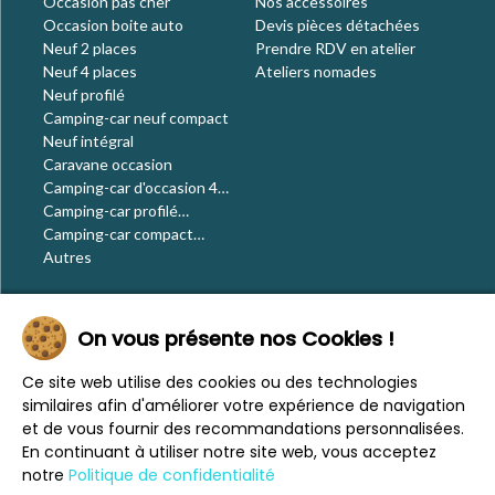
Occasion pas cher
Nos accessoires
Occasion boite auto
Devis pièces détachées
Neuf 2 places
Prendre RDV en atelier
Neuf 4 places
Ateliers nomades
Neuf profilé
Camping-car neuf compact
Neuf intégral
Caravane occasion
Camping-car d'occasion 4
places
Camping-car profilé
occasion
Camping-car compact
occasion
Autres
Le blog
On vous présente nos Cookies !
Actualités
Évènements
Ce site web utilise des cookies ou des technologies
Nos conseils
similaires afin d'améliorer votre expérience de navigation
Vos voyages
et de vous fournir des recommandations personnalisées.
CaraMaps
En continuant à utiliser notre site web, vous acceptez
Espace presse
notre
Politique de confidentialité