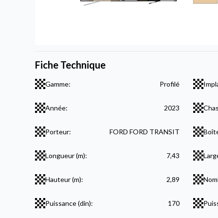
Fiche Technique
Gamme:
Profilé
Impl
Année:
2023
Chas
Porteur:
FORD FORD TRANSIT
Boît
Longueur (m):
7,43
Larg
Hauteur (m):
2,89
Nomb
Puissance (din):
170
Puis