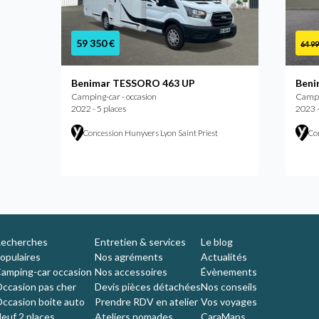
59 350 €
64 99
Benimar TESSORO 463 UP
Beni
Camping-car - occasion
Campin
2022 - 5 places
2023 -
Concession Hunyvers Lyon Saint Priest
Co
nche
echerches
Entretien & services
Le blog
opulaires
Nos agréments
Actualités
amping-car occasion
Nos accessoires
Évènements
ccasion pas cher
Devis pièces détachées
Nos conseils
ccasion boite auto
Prendre RDV en atelier
Vos voyages
euf 2 places
Ateliers nomades
CaraMaps