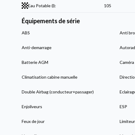
Eau Potable (l):
105
Équipements de série
ABS
Anti bro
Anti-demarrage
Autorad
Batterie AGM
Caméra 
Climatisation cabine manuelle
Directio
Double Airbag (conducteur+passager)
Eclaira
Enjoliveurs
ESP
Feux de jour
Limiteur