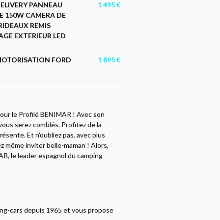
ELIVERY PANNEAU
1 495 €
E 150W CAMERA DE
RIDEAUX REMIS
AGE EXTERIEUR LED
MOTORISATION FORD
1 895 €
pour le Profilé BENIMAR ! Avec son
 vous serez comblés. Profitez de la
résente. Et n'oubliez pas, avec plus
ez même inviter belle-maman ! Alors,
AR, le leader espagnol du camping-
ing-cars depuis 1965 et vous propose