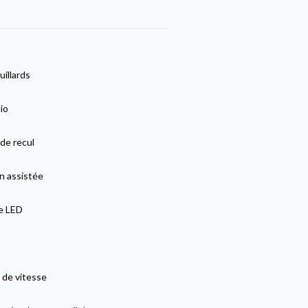
uillards
io
de recul
n assistée
ge LED
 de vitesse