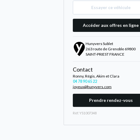
Essayer ce véhicule
Accéder aux offres en ligne
Hunyvers Sublet
263 route de Grenoble 69800
SAINT-PRIEST FRANCE
Contact
Ronny, Régis, Akim et Clara
04 78 90 65 22
joyeux@hunyvers.com
Prendre rendez-vous
Rèf. YS1007348