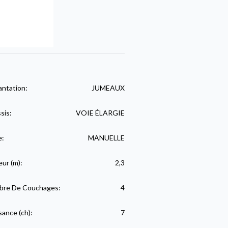
antation:
JUMEAUX
sis:
VOIE ÉLARGIE
e:
MANUELLE
eur (m):
2,3
re De Couchages:
4
sance (ch):
7