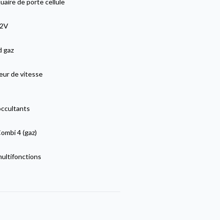
aire de porte cellule
12V
 gaz
eur de vitesse
occultants
ombi 4 (gaz)
multifonctions