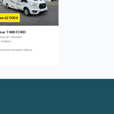
62 900 €
48 900 €
0 €
mar T488 FORD
Benimar TESSORO 440U
g-car - occasion
Camping-car - occasion
 4 places
2019 - 4 places
ncession Hunyvers Mâcon
Concession Hunyvers Limoges