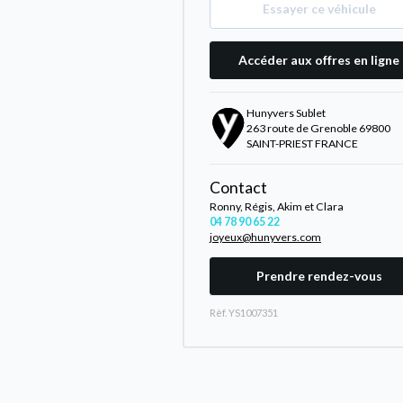
Essayer ce véhicule
Accéder aux offres en ligne
Hunyvers Sublet
263 route de Grenoble 69800
SAINT-PRIEST FRANCE
Contact
Ronny, Régis, Akim et Clara
04 78 90 65 22
joyeux@hunyvers.com
Prendre rendez-vous
Rèf. YS1007351