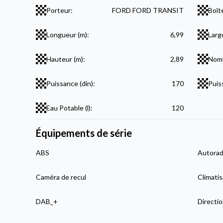
Porteur:
FORD FORD TRANSIT
Boît
Longueur (m):
6,99
Larg
Hauteur (m):
2,89
Nomb
Puissance (din):
170
Puis
Eau Potable (l):
120
Équipements de série
ABS
Autorad
Caméra de recul
Climatis
DAB_+
Directio