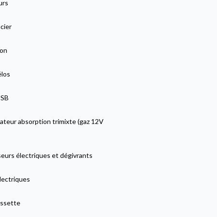
urs
cier
lon
élos
USB
ateur absorption trimixte (gaz 12V
eurs électriques et dégivrants
lectriques
ssette