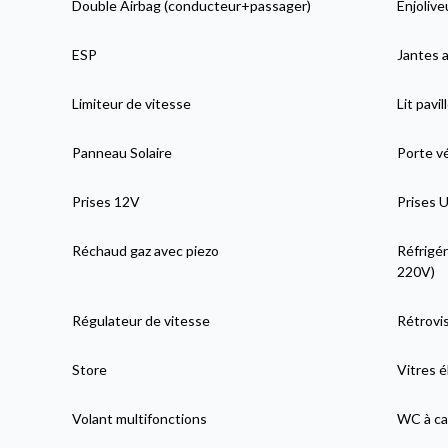
Double Airbag (conducteur+passager)
Enjolive
ESP
Jantes a
Limiteur de vitesse
Lit pavil
Panneau Solaire
Porte v
Prises 12V
Prises 
Réchaud gaz avec piezo
Réfrigér
220V)
Régulateur de vitesse
Rétrovis
Store
Vitres é
Volant multifonctions
WC à ca