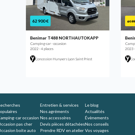
62 900 €
64 99
Benimar T488 NORTHAUTOKAPP
Beni
Camping-car - occasion
Campin
2022 - 4 places
2023 -
Concession Hunyvers Lyon Saint Priest
Co
echerches
Entretien & services
Le blog
opulaires
Nos agréments
Actualités
amping-car occasion
Nos accessoires
Évènements
ccasion pas cher
Devis pièces détachées
Nos conseils
ccasion boite auto
Prendre RDV en atelier
Vos voyages