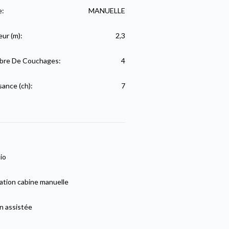
e:
MANUELLE
eur (m):
2,3
re De Couchages:
4
sance (ch):
7
io
ation cabine manuelle
n assistée