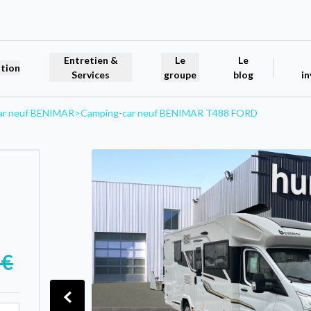
Entretien &
Le
Le
tion
Services
groupe
blog
in
ar neuf BENIMAR
>
Camping-car neuf BENIMAR T488 FORD
 €