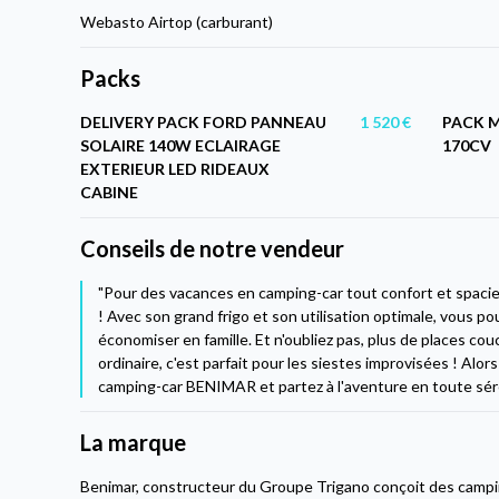
Webasto Airtop (carburant)
Packs
DELIVERY PACK FORD PANNEAU
1 520 €
PACK 
SOLAIRE 140W ECLAIRAGE
170CV
EXTERIEUR LED RIDEAUX
CABINE
Conseils de notre vendeur
"Pour des vacances en camping-car tout confort et spaci
! Avec son grand frigo et son utilisation optimale, vous po
économiser en famille. Et n'oubliez pas, plus de places c
ordinaire, c'est parfait pour les siestes improvisées ! Alo
camping-car BENIMAR et partez à l'aventure en toute séré
La marque
Benimar, constructeur du Groupe Trigano conçoit des camp