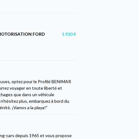
MOTORISATION FORD
1 920 €
euses, optez pour le Profilé BENIMAR
urrez voyager en toute liberté et
ouchages que dans un véhicule
rs n'hésitez plus, embarquez à bord du
nité. ¡Vamos a la playa!"
ing-cars depuis 1965 et vous propose