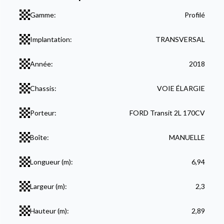
Gamme:
Profilé
Implantation:
TRANSVERSAL
Année:
2018
Chassis:
VOIE ÉLARGIE
Porteur:
FORD Transit 2L 170CV
Boîte:
MANUELLE
Longueur (m):
6,94
Largeur (m):
2,3
Hauteur (m):
2,89