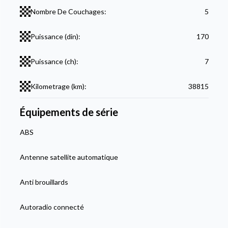
Nombre De Couchages:
5
Puissance (din):
170
Puissance (ch):
7
Kilometrage (km):
38815
Équipements de série
ABS
Antenne satellite automatique
Anti brouillards
Autoradio connecté