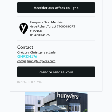
Accéder aux offres en ligne
Hunyvers Niort Mendès
4 rue Robert Turgot 79000 NIORT
FRANCE
05 49 33 41 76
Contact
Grégory, Christophe et Jade
05 49 33 41 76
compagnon@hunyvers.com
Prendre rendez-vous
Rèf. PARC00010914