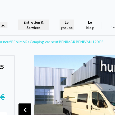
Entretien &
Le
Le
tion
Services
groupe
blog
in
ar neuf BENIMAR
>
Camping-car neuf BENIMAR BENIVAN 120 ES
ES
 €