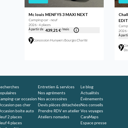
Mc louis MENFYS 3 MAXI NEXT
Chal
Camping-car - neuf
EDIT
2026 - 4 places
Campi
À partir de
/mois
439,21 €
2026 -
À part
Concession Hunyvers Bourges Charité
Co
Do
echerches
Entretien & services
Le blog
opulaires
Nos agréments
Actualités
amping-car occasion
Nos accessoires
Évènements
ccasion pas cher
Devis pièces détachées
Nos conseils
ccasion boite auto
Prendre RDV en atelier
Vos voyages
euf 2 places
Ateliers nomades
CaraMaps
euf 4 places
Espace presse