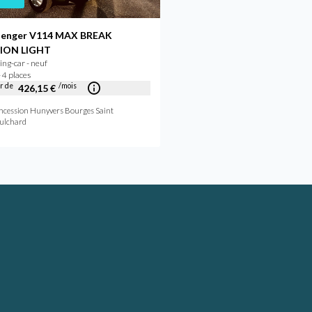
lenger V114 MAX BREAK
Roller team LIVINGSTON
Camping-car - neuf
ION LIGHT
2026 - 4 places
ng-car - neuf
 4 places
Concession Hunyvers Lyon Sain
ir de
/mois
426,15 €
ncession Hunyvers Bourges Saint
ulchard