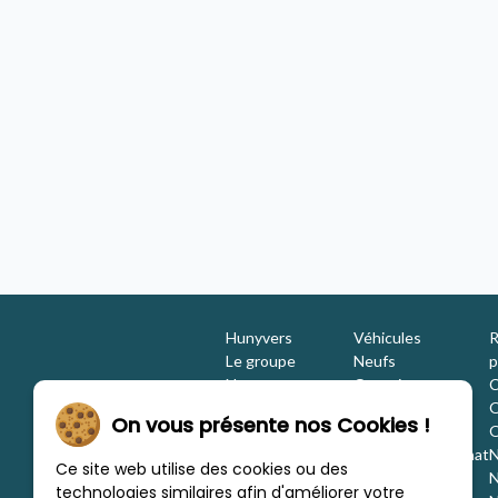
unyvers Soyaux Pétureau
Bavaria K630S EDITION FIT
Camping-car - neuf
2026 - 4 places
Concession Hunyvers Bourges Charité
Hunyvers
Véhicules
R
Le groupe
Neufs
p
Nos engagements
Occasions
C
Les équipes
Promotions
O
On vous présente nos Cookies !
Nous rejoindre
Location
O
Investisseurs
Estimation / Rachat
N
Ce site web utilise des cookies ou des
Nos marques
Aménagement
N
technologies similaires afin d'améliorer votre