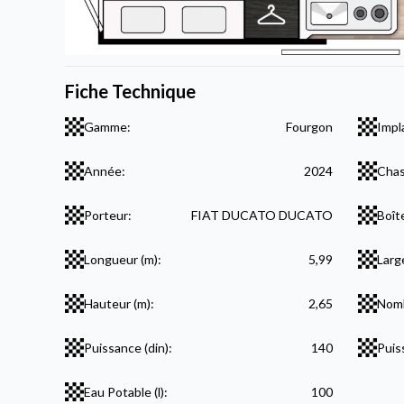
Fiche Technique
Gamme:
Fourgon
Impl
Année:
2024
Chas
Porteur:
FIAT DUCATO DUCATO
Boît
Longueur (m):
5,99
Larg
Hauteur (m):
2,65
Nomb
Puissance (din):
140
Puis
Eau Potable (l):
100