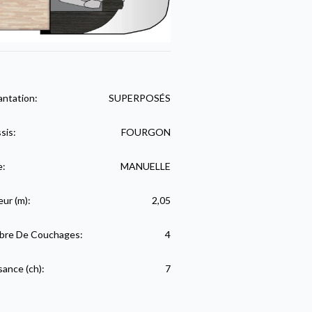
antation:
SUPERPOSÉS
sis:
FOURGON
e:
MANUELLE
eur (m):
2,05
re De Couchages:
4
sance (ch):
7