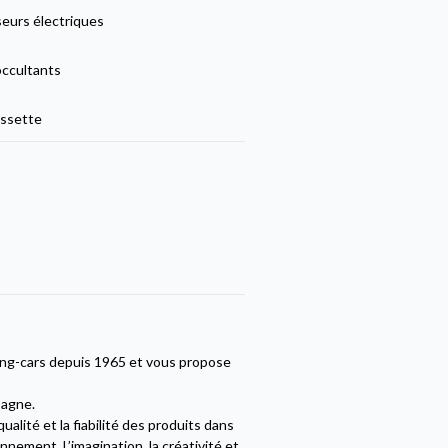
seurs électriques
occultants
ssette
ing-cars depuis 1965 et vous propose
pagne.
alité et la fiabilité des produits dans
nement. L’imagination, la créativité et