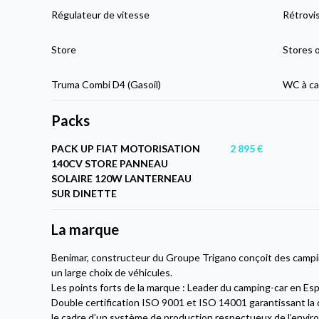
Régulateur de vitesse
Rétrovi
Store
Stores 
Truma Combi D4 (Gasoil)
WC à ca
Packs
PACK UP FIAT MOTORISATION
2 895 €
140CV STORE PANNEAU
SOLAIRE 120W LANTERNEAU
SUR DINETTE
La marque
Benimar, constructeur du Groupe Trigano conçoit des camp
un large choix de véhicules.
Les points forts de la marque : Leader du camping-car en Es
Double certification ISO 9001 et ISO 14001 garantissant la qu
le cadre d’un système de production respectueux de l’environ