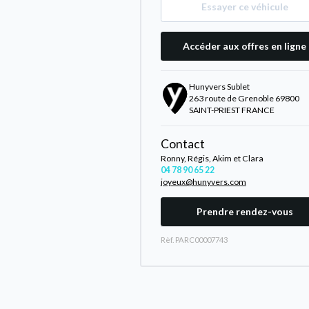
Essayer ce véhicule
Accéder aux offres en ligne
Hunyvers Sublet
263 route de Grenoble 69800
SAINT-PRIEST FRANCE
Contact
Ronny, Régis, Akim et Clara
04 78 90 65 22
joyeux@hunyvers.com
Prendre rendez-vous
Rèf. PARC00007743