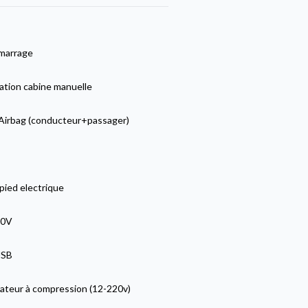
marrage
ation cabine manuelle
Airbag (conducteur+passager)
pied electrique
20V
USB
rateur à compression (12-220v)