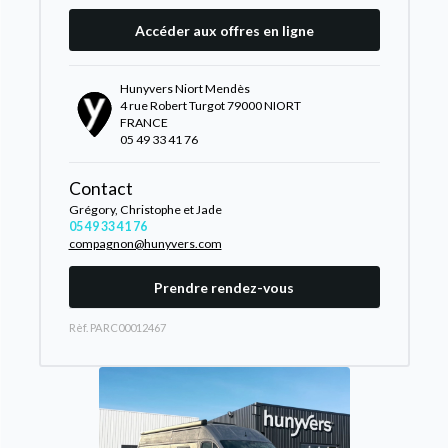
Accéder aux offres en ligne
Hunyvers Niort Mendès
4 rue Robert Turgot 79000 NIORT
FRANCE
05 49 33 41 76
Contact
Grégory, Christophe et Jade
05 49 33 41 76
compagnon@hunyvers.com
Prendre rendez-vous
Rèf. PARC00012467