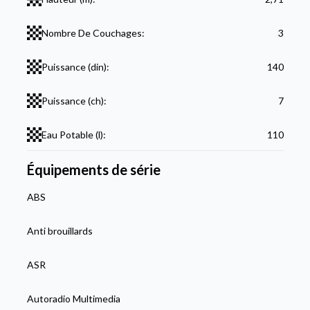
Nombre De Couchages:
3
Puissance (din):
140
Puissance (ch):
7
Eau Potable (l):
110
Équipements de série
ABS
Anti brouillards
ASR
Autoradio Multimedia