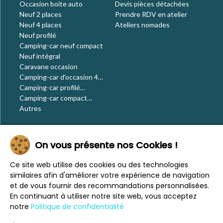
Occasion boite auto
Devis pièces détachées
Neuf 2 places
Prendre RDV en atelier
Neuf 4 places
Ateliers nomades
Neuf profilé
Camping-car neuf compact
Neuf intégral
Caravane occasion
Camping-car d'occasion 4
places
Camping-car profilé
occasion
Camping-car compact
occasion
Autres
Le blog
On vous présente nos Cookies !
Actualités
Évènements
Ce site web utilise des cookies ou des technologies
Nos conseils
similaires afin d'améliorer votre expérience de navigation
Vos voyages
et de vous fournir des recommandations personnalisées.
CaraMaps
En continuant à utiliser notre site web, vous acceptez
Espace presse
notre
Politique de confidentialité