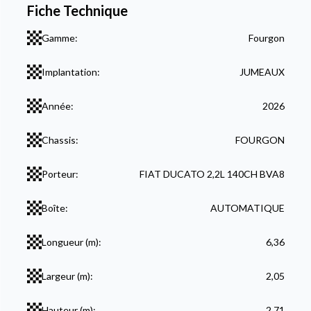
Fiche Technique
Gamme:
Fourgon
Implantation:
JUMEAUX
Année:
2026
Chassis:
FOURGON
Porteur:
FIAT DUCATO 2,2L 140CH BVA8
Boîte:
AUTOMATIQUE
Longueur (m):
6,36
Largeur (m):
2,05
Hauteur (m):
2,71